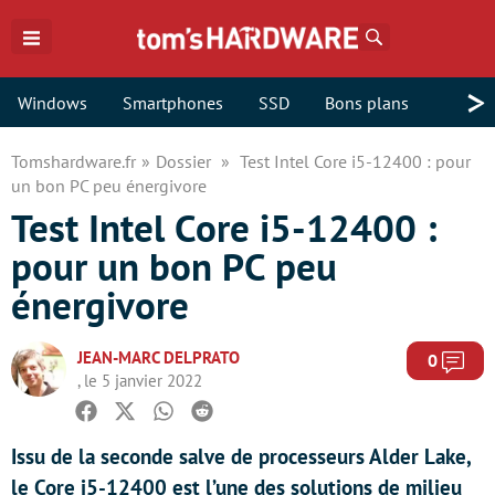
Rechercher
>
Windows
Smartphones
SSD
Bons plans
Tomshardware.fr
Dossier
Test Intel Core i5-12400 : pour
un bon PC peu énergivore
Test Intel Core i5-12400 :
pour un bon PC peu
énergivore
JEAN-MARC DELPRATO
Com
0
, le 5 janvier 2022
Facebook
Twitter
Whatsapp
Reddit
Issu de la seconde salve de processeurs Alder Lake,
le Core i5-12400 est l’une des solutions de milieu