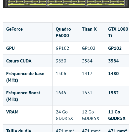
GeForce
Quadro
Titan X
GTX 1080
P6000
Ti
GPU
GP102
GP102
GP102
Cœurs CUDA
3850
3584
3584
Fréquence de base
1506
1417
1480
(MHz)
Fréquence Boost
1645
1531
1582
(MHz)
VRAM
24 Go
12 Go
11 Go
GDDR5X
GDDR5X
GDDR5X
Taille du die
471 mm²
471 mm²
471 mm²