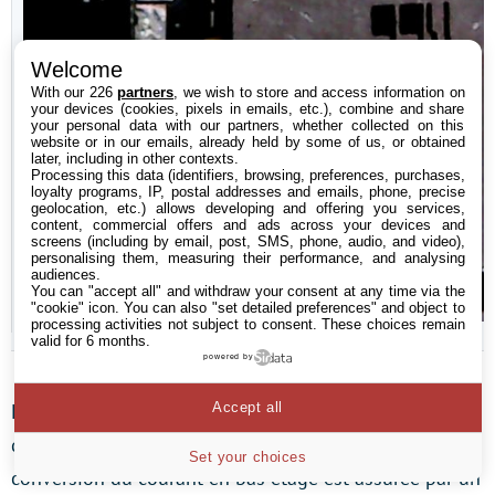
Welcome
With our 226
partners
, we wish to store and access information on
your devices (cookies, pixels in emails, etc.), combine and share
your personal data with our partners, whether collected on this
website or in our emails, already held by some of us, or obtained
later, including in other contexts.
Processing this data (identifiers, browsing, preferences, purchases,
loyalty programs, IP, postal addresses and emails, phone, precise
geolocation, etc.) allows developing and offering you services,
content, commercial offers and ads across your devices and
screens (including by email, post, SMS, phone, audio, and video),
personalising them, measuring their performance, and analysing
audiences.
You can "accept all" and withdraw your consent at any time via the
"cookie" icon
. You can also "set detailed preferences" and object to
processing activities not subject to consent. These choices remain
valid for 6 months.
powered by
Accept all
La mémoire est ravitaillée en courant par deux étages
d’alimentation régis par un contrôleur uP1685. La
Set your choices
conversion du courant en bas étage est assurée par un