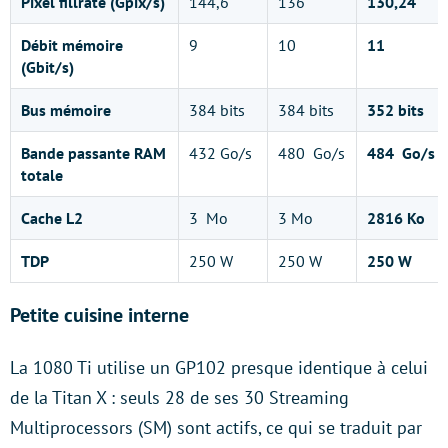
Pixel fillrate (Gpix/s)
144,6
136
130,24
Débit mémoire
9
10
11
(Gbit/s)
Bus mémoire
384 bits
384 bits
352 bits
Bande passante RAM
432 Go/s
480 Go/s
484 Go/s
totale
Cache L2
3 Mo
3 Mo
2816 Ko
TDP
250 W
250 W
250 W
Petite cuisine interne
La 1080 Ti utilise un GP102 presque identique à celui
de la Titan X : seuls 28 de ses 30 Streaming
Multiprocessors (SM) sont actifs, ce qui se traduit par