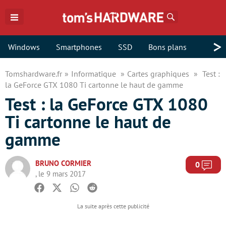
Rechercher
>
Windows
Smartphones
SSD
Bons plans
Tomshardware.fr
Informatique
Cartes graphiques
Test :
la GeForce GTX 1080 Ti cartonne le haut de gamme
Test : la GeForce GTX 1080
Ti cartonne le haut de
gamme
BRUNO CORMIER
Com
0
, le 9 mars 2017
Facebook
Twitter
Whatsapp
Reddit