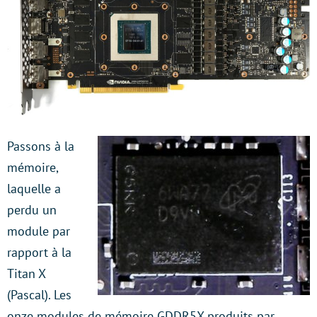
Passons à la
mémoire,
laquelle a
perdu un
module par
rapport à la
Titan X
(Pascal). Les
onze modules de mémoire GDDR5X produits par