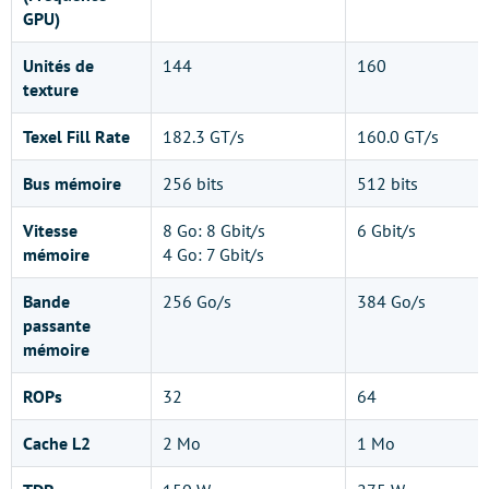
GPU)
Unités de
144
160
texture
Texel Fill Rate
182.3 GT/s
160.0 GT/s
Bus mémoire
256 bits
512 bits
Vitesse
8 Go: 8 Gbit/s
6 Gbit/s
mémoire
4 Go: 7 Gbit/s
Bande
256 Go/s
384 Go/s
passante
mémoire
ROPs
32
64
Cache L2
2 Mo
1 Mo