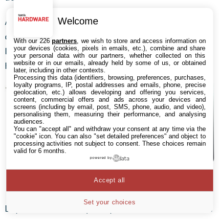
Welcome
Aux premiers abords, la nouvelle carte graphique
d’AMD ressemble beaucoup à la Radeon R9 Fury Nano.
With our 226
partners
, we wish to store and access information on
your devices (cookies, pixels in emails, etc.), combine and share
Elle pèse 685 g, a une longueur de 24,2 cm et une
your personal data with our partners, whether collected on this
website or in our emails, already held by some of us, or obtained
hauteur de 10,5 cm pour une épaisseur de 3,5 cm.
later, including in other contexts.
Processing this data (identifiers, browsing, preferences, purchases,
loyalty programs, IP, postal addresses and emails, phone, precise
geolocation, etc.) allows developing and offering you services,
content, commercial offers and ads across your devices and
screens (including by email, post, SMS, phone, audio, and video),
personalising them, measuring their performance, and analysing
audiences.
You can "accept all" and withdraw your consent at any time via the
"cookie" icon
. You can also "set detailed preferences" and object to
processing activities not subject to consent. These choices remain
valid for 6 months.
powered by
Accept all
Set your choices
Le panneau avant en plastique noir est constitué d’une