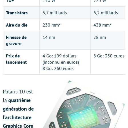
TDP
150 W
275 W
Transistors
5,7 milliards
6,2 milliards
Aire du die
230 mm²
438 mm²
Finesse de
14 nm
28 nm
gravure
Prix de
4 Go: 199 dollars
8 Go: 350 euros
lancement
(inconnu en euros)
8 Go: 260 euros
Polaris 10 est
la
quatrième
génération de
l’architecture
Graphics Core