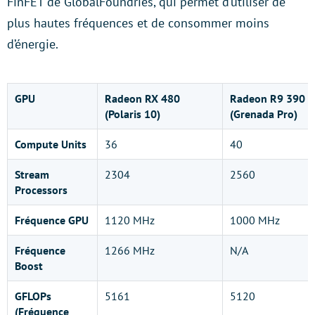
FinFET de GlobalFoundries, qui permet d’utiliser de
plus hautes fréquences et de consommer moins
d’énergie.
GPU
Radeon RX 480
Radeon R9 390
(Polaris 10)
(Grenada Pro)
Compute Units
36
40
Stream
2304
2560
Processors
Fréquence GPU
1120 MHz
1000 MHz
Fréquence
1266 MHz
N/A
Boost
GFLOPs
5161
5120
(Fréquence