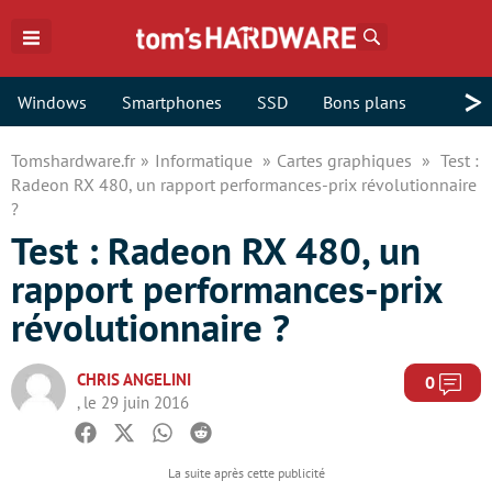
Rechercher
>
Windows
Smartphones
SSD
Bons plans
Tomshardware.fr
Informatique
Cartes graphiques
Test :
Radeon RX 480, un rapport performances-prix révolutionnaire
?
Test : Radeon RX 480, un
rapport performances-prix
révolutionnaire ?
CHRIS ANGELINI
Com
0
, le 29 juin 2016
Facebook
Twitter
Whatsapp
Reddit