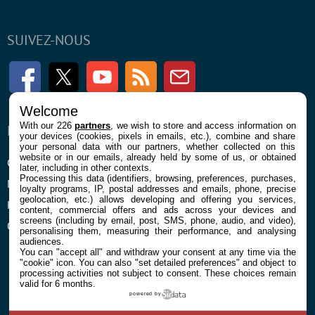
SUIVEZ-NOUS
Facebook
Twitter
Youtube
RSS
Newsletter
Welcome
With our 226
partners
, we wish to store and access information on
ENTREPRISE
À PROPOS
your devices (cookies, pixels in emails, etc.), combine and share
your personal data with our partners, whether collected on this
website or in our emails, already held by some of us, or obtained
Confidentialité et Cookies
Contact
later, including in other contexts.
Processing this data (identifiers, browsing, preferences, purchases,
Mentions légales et CGU
loyalty programs, IP, postal addresses and emails, phone, precise
geolocation, etc.) allows developing and offering you services,
Préférences Cookies
content, commercial offers and ads across your devices and
screens (including by email, post, SMS, phone, audio, and video),
Qui sommes nous
personalising them, measuring their performance, and analysing
audiences.
You can "accept all" and withdraw your consent at any time via the
"cookie" icon
. You can also "set detailed preferences" and object to
processing activities not subject to consent. These choices remain
valid for 6 months.
powered by