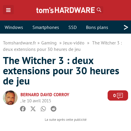
Rechercher
>
Windows
Smartphones
SSD
Bons plans
Tomshardware.fr
Gaming
Jeux-vidéo
The Witcher 3 :
deux extensions pour 30 heures de jeu
The Witcher 3 : deux
extensions pour 30 heures
de jeu
BERNARD DAVID CORROY
Com
0
, le 10 avril 2015
Facebook
Twitter
Whatsapp
Reddit