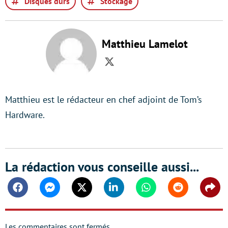
Disques durs
Stockage
Matthieu Lamelot
Twitter
Matthieu est le rédacteur en chef adjoint de Tom’s
Hardware.
La rédaction vous conseille aussi...
Facebook
Messenger
Twitter
Linkedin
Whatsapp
Reddit
Shar
Les commentaires sont fermés.