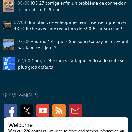
08/08
iOS 27 corrige enfin un problème de connexion
récurrent sur l’iPhone
07/08
Bon plan : ce vidéoprojecteur Hisense triple laser
4K s’affiche avec une rédaction de 390 € sur Amazon !
07/08
Android 18 : quels Samsung Galaxy ne recevront
pas la mise à jour ?
07/08
Google Messages s’attaque enfin à deux de ses
plus gros défauts
SUIVEZ-NOUS
Facebook
Twitter
Youtube
RSS
Newsletter
Welcome
With our 226
partners
, we wish to store and access information on