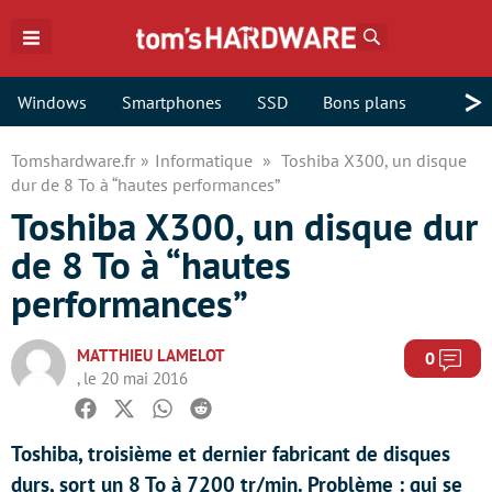
Rechercher
>
Windows
Smartphones
SSD
Bons plans
Tomshardware.fr
Informatique
Toshiba X300, un disque
dur de 8 To à “hautes performances”
Toshiba X300, un disque dur
de 8 To à “hautes
performances”
MATTHIEU LAMELOT
Com
0
, le 20 mai 2016
Facebook
Twitter
Whatsapp
Reddit
Toshiba, troisième et dernier fabricant de disques
durs, sort un 8 To à 7200 tr/min. Problème : qui se