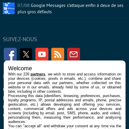
07/08
Google Messages s’attaque enfin à deux de ses
plus gros défauts
SUIVEZ-NOUS
Facebook
Twitter
Youtube
RSS
Newsletter
Welcome
With our 226
partners
, we wish to store and access information on
ENTREPRISE
À PROPOS
your devices (cookies, pixels in emails, etc.), combine and share
your personal data with our partners, whether collected on this
website or in our emails, already held by some of us, or obtained
Confidentialité et Cookies
Contact
later, including in other contexts.
Processing this data (identifiers, browsing, preferences, purchases,
Mentions légales et CGU
loyalty programs, IP, postal addresses and emails, phone, precise
geolocation, etc.) allows developing and offering you services,
Préférences Cookies
content, commercial offers and ads across your devices and
screens (including by email, post, SMS, phone, audio, and video),
Qui sommes nous
personalising them, measuring their performance, and analysing
audiences.
You can "accept all" and withdraw your consent at any time via the