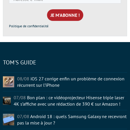
e-
mail
*
Politique de confidentialité
TOM'S GUIDE
08/08
iOS 27 corrige enfin un problème de connexion
récurrent sur l’iPhone
07/08
Bon plan : ce vidéoprojecteur Hisense triple laser
4K s’affiche avec une rédaction de 390 € sur Amazon !
07/08
Android 18 : quels Samsung Galaxy ne recevront
pas la mise à jour ?