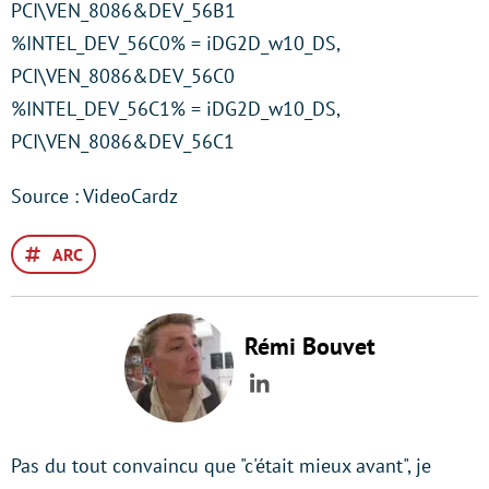
PCI\VEN_8086&DEV_56B1
%INTEL_DEV_56C0% = iDG2D_w10_DS,
PCI\VEN_8086&DEV_56C0
%INTEL_DEV_56C1% = iDG2D_w10_DS,
PCI\VEN_8086&DEV_56C1
Source : VideoCardz
ARC
Rémi Bouvet
LinkedIn
Pas du tout convaincu que "c'était mieux avant", je