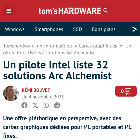
Rechercher
>
Windows
Smartphones
SSD
Bons plans
Tomshardware.fr
Informatique
Cartes graphiques
Un
pilote Intel liste 32 solutions Arc Alchemist
Un pilote Intel liste 32
solutions Arc Alchemist
RÉMI BOUVET
Com
0
, le 4 novembre 2021
Facebook
Twitter
Whatsapp
Reddit
Une offre pléthorique en perspective, avec des
cartes graphiques dédiées pour PC portables et PC
fixes.