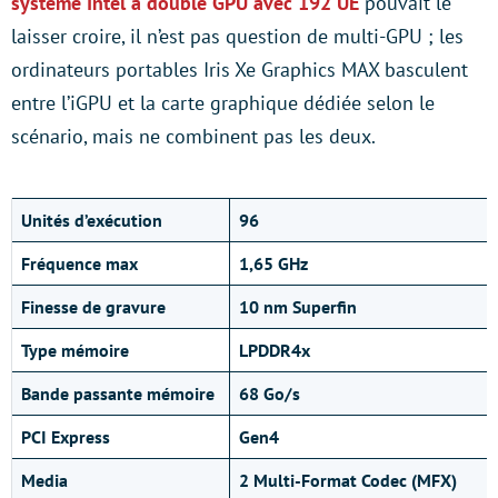
système Intel à double GPU avec 192 UE
pouvait le
laisser croire, il n’est pas question de multi-GPU ; les
ordinateurs portables Iris Xe Graphics MAX basculent
entre l’iGPU et la carte graphique dédiée selon le
scénario, mais ne combinent pas les deux.
Unités d’exécution
96
Fréquence max
1,65 GHz
Finesse de gravure
10 nm Superfin
Type mémoire
LPDDR4x
Bande passante mémoire
68 Go/s
PCI Express
Gen4
Media
2 Multi-Format Codec (MFX)