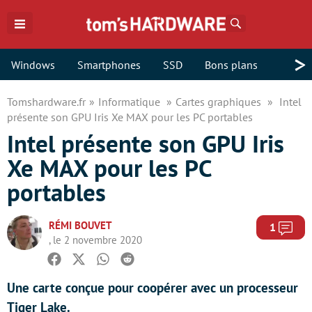
Rechercher
>
Windows
Smartphones
SSD
Bons plans
Tomshardware.fr
Informatique
Cartes graphiques
Intel
présente son GPU Iris Xe MAX pour les PC portables
Intel présente son GPU Iris
Xe MAX pour les PC
portables
RÉMI BOUVET
Com
1
, le 2 novembre 2020
Facebook
Twitter
Whatsapp
Reddit
Une carte conçue pour coopérer avec un processeur
Tiger Lake.