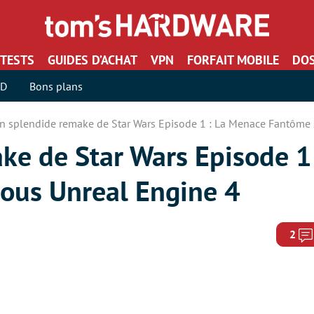
TESTS
GUIDES D’ACHAT
VPN
FORFAIT MOBILE
DOS
SD
Bons plans
n splendide remake de Star Wars Episode 1 : La Menace Fantôme 
ke de Star Wars Episode 1 
ous Unreal Engine 4
2