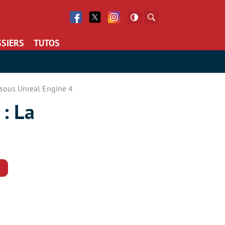
Facebook
Twitter
Facebook
Rechercher
SIERS
TUTOS
sous Unreal Engine 4
: La
Commentaires