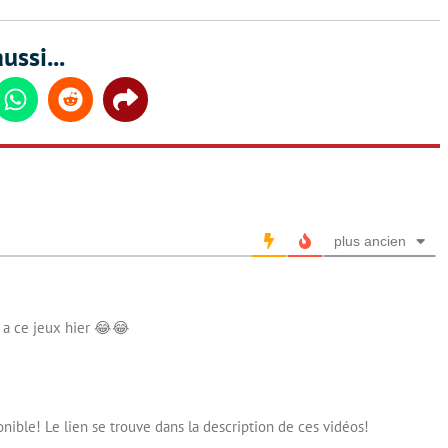
ussi...
din
Whatsapp
Reddit
Share
plus ancien
r a ce jeux hier 😂😂
ible! Le lien se trouve dans la description de ces vidéos!