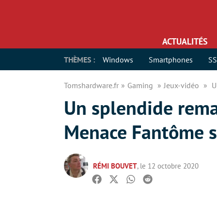
ACTUALITÉS
THÈMES :
Windows
Smartphones
S
Tomshardware.fr
Gaming
Jeux-vidéo
U
Un splendide rema
Menace Fantôme s
RÉMI BOUVET
, le 12 octobre 2020
Facebook
Twitter
Whatsapp
Reddit