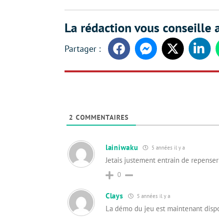
La rédaction vous conseille a
Facebook
Messenger
Twitter
Linke
2
COMMENTAIRES
lainiwaku
5 années il y a
Jetais justement entrain de repense
0
Clays
5 années il y a
La démo du jeu est maintenant dispon