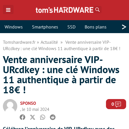
Rechercher
>
Windows
Smartphones
SSD
Bons plans
Tomshardware.fr
Actualité
Vente anniversaire VIP-
URcdkey : une clé Windows 11 authentique à partir de 18€ !
Vente anniversaire VIP-
URcdkey : une clé Windows
11 authentique à partir de
18€ !
SPONSO
Com
0
, le 10 mai 2024
Facebook
Twitter
Whatsapp
Reddit