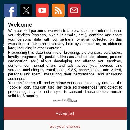
Facebook
Twitter
Youtube
RSS
Newsletter
Welcome
With our 226
partners
, we wish to store and access information on
ENTREPRISE
À PROPOS
your devices (cookies, pixels in emails, etc.), combine and share
your personal data with our partners, whether collected on this
website or in our emails, already held by some of us, or obtained
Confidentialité et Cookies
Contact
later, including in other contexts.
Processing this data (identifiers, browsing, preferences, purchases,
Mentions légales et CGU
loyalty programs, IP, postal addresses and emails, phone, precise
geolocation, etc.) allows developing and offering you services,
Préférences Cookies
content, commercial offers and ads across your devices and
screens (including by email, post, SMS, phone, audio, and video),
Qui sommes nous
personalising them, measuring their performance, and analysing
audiences.
You can "accept all" and withdraw your consent at any time via the
"cookie" icon
. You can also "set detailed preferences" and object to
processing activities not subject to consent. These choices remain
valid for 6 months.
powered by
© 2026 Galaxie Media Tous droits réservés
Accept all
Set your choices