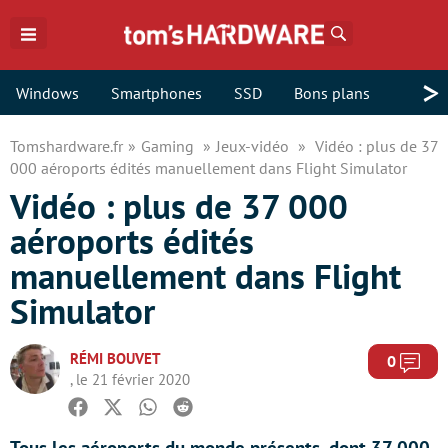
Rechercher
>
Windows
Smartphones
SSD
Bons plans
Tomshardware.fr
Gaming
Jeux-vidéo
Vidéo : plus de 37
000 aéroports édités manuellement dans Flight Simulator
Vidéo : plus de 37 000
aéroports édités
manuellement dans Flight
Simulator
RÉMI BOUVET
Com
0
, le 21 février 2020
Facebook
Twitter
Whatsapp
Reddit