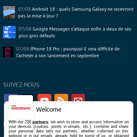
07/08
Android 18 : quels Samsung Galaxy ne recevront
pas la mise à jour ?
07/08
Google Messages s’attaque enfin à deux de ses
plus gros défauts
07/08
iPhone 18 Pro : pourquoi il sera difficile de
l’acheter à son lancement en septembre
SUIVEZ-NOUS
Facebook
Twitter
Youtube
RSS
Newsletter
Welcome
With our 226
partners
, we wish to store and access information on
ENTREPRISE
À PROPOS
your devices (cookies, pixels in emails, etc.), combine and share
your personal data with our partners, whether collected on this
website or in our emails, already held by some of us, or obtained