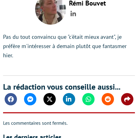
Rémi Bouvet
LinkedIn
Pas du tout convaincu que "c'était mieux avant", je
préfère m'intéresser à demain plutôt que fantasmer
hier.
La rédaction vous conseille aussi...
Facebook
Messenger
Twitter
Linkedin
Whatsapp
Reddit
Shar
Les commentaires sont fermés.
Les derniers articles