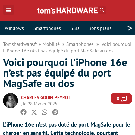
Rechercher
>
Windows
Smartphones
SSD
Bons plans
Tomshardware.fr
Mobilité
Smartphones
Voici pourquoi
l’iPhone 16e n’est pas équipé du port MagSafe au dos
Voici pourquoi l’iPhone 16e
n’est pas équipé du port
MagSafe au dos
CHARLES GOUIN-PEYROT
Com
0
, le 28 février 2025
Facebook
Twitter
Whatsapp
Reddit
L’iPhone 16e n’est pas doté de port MagSafe pour le
charger en sans fil. Cette technologie, pourtant