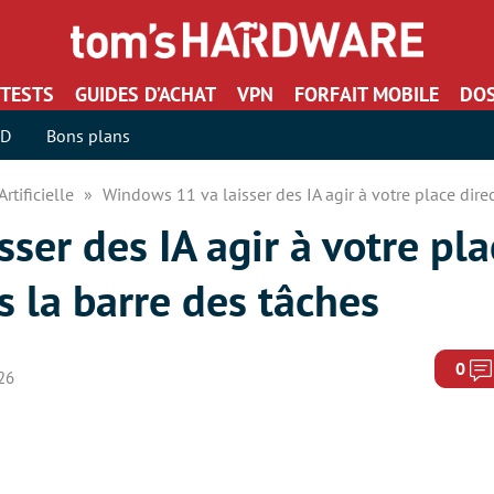
TESTS
GUIDES D’ACHAT
VPN
FORFAIT MOBILE
DOS
SD
Bons plans
Artificielle
Windows 11 va laisser des IA agir à votre place dire
ser des IA agir à votre pla
 la barre des tâches
0
026