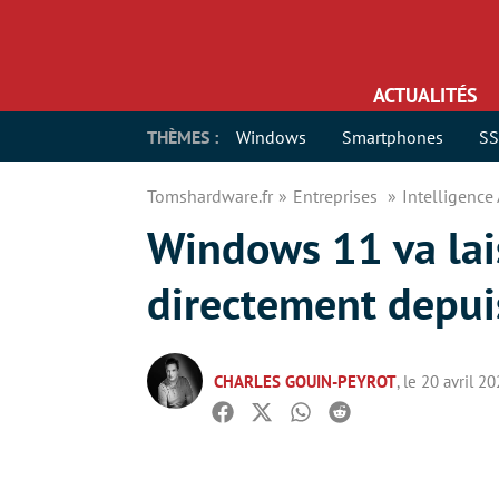
ACTUALITÉS
THÈMES :
Windows
Smartphones
S
Tomshardware.fr
Entreprises
Intelligence 
Windows 11 va lais
directement depuis
CHARLES GOUIN-PEYROT
, le 20 avril 2
Facebook
Twitter
Whatsapp
Reddit