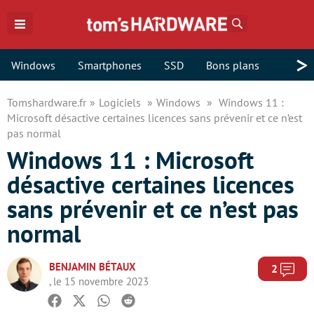
Rechercher
>
Windows
Smartphones
SSD
Bons plans
Tomshardware.fr
Logiciels
Windows
Windows 11 :
Microsoft désactive certaines licences sans prévenir et ce n’est
pas normal
Windows 11 : Microsoft
désactive certaines licences
sans prévenir et ce n’est pas
normal
BENJAMIN BÉTAUX
Com
2
, le 15 novembre 2023
Facebook
Twitter
Whatsapp
Reddit