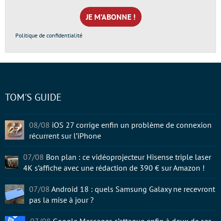
mail
*
Politique de confidentialité
TOM'S GUIDE
08/08
iOS 27 corrige enfin un problème de connexion
récurrent sur l’iPhone
07/08
Bon plan : ce vidéoprojecteur Hisense triple laser
4K s’affiche avec une rédaction de 390 € sur Amazon !
07/08
Android 18 : quels Samsung Galaxy ne recevront
pas la mise à jour ?
07/08
Google Messages s’attaque enfin à deux de ses