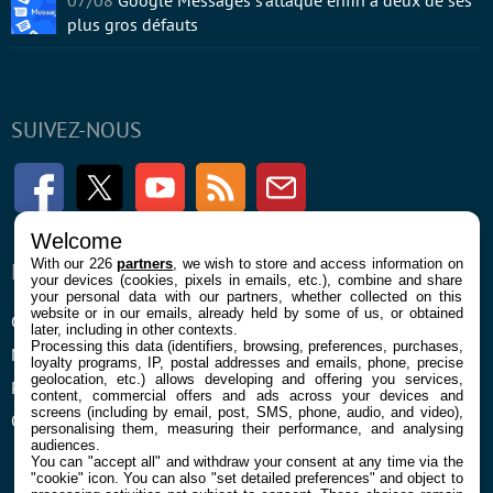
plus gros défauts
SUIVEZ-NOUS
Facebook
Twitter
Youtube
RSS
Newsletter
Welcome
With our 226
partners
, we wish to store and access information on
ENTREPRISE
À PROPOS
your devices (cookies, pixels in emails, etc.), combine and share
your personal data with our partners, whether collected on this
website or in our emails, already held by some of us, or obtained
Confidentialité et Cookies
Contact
later, including in other contexts.
Processing this data (identifiers, browsing, preferences, purchases,
Mentions légales et CGU
loyalty programs, IP, postal addresses and emails, phone, precise
geolocation, etc.) allows developing and offering you services,
Préférences Cookies
content, commercial offers and ads across your devices and
screens (including by email, post, SMS, phone, audio, and video),
Qui sommes nous
personalising them, measuring their performance, and analysing
audiences.
You can "accept all" and withdraw your consent at any time via the
"cookie" icon
. You can also "set detailed preferences" and object to