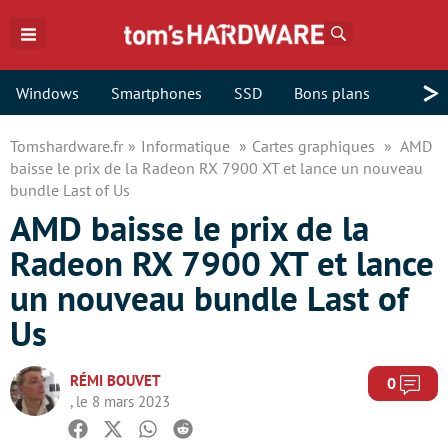
Rechercher
>
Windows
Smartphones
SSD
Bons plans
Tomshardware.fr
Informatique
Cartes graphiques
AMD
baisse le prix de la Radeon RX 7900 XT et lance un nouveau
bundle Last of Us
AMD baisse le prix de la
Radeon RX 7900 XT et lance
un nouveau bundle Last of
Us
RÉMI BOUVET
Com
0
, le 8 mars 2023
Facebook
Twitter
Whatsapp
Reddit