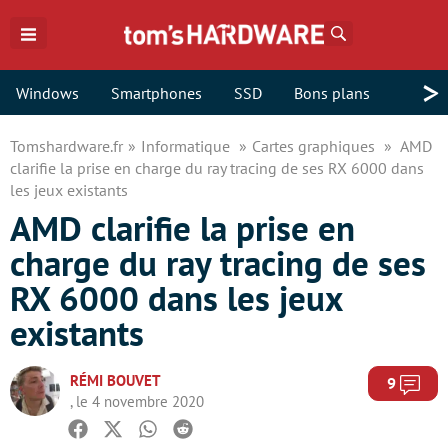
Rechercher
>
Windows
Smartphones
SSD
Bons plans
Tomshardware.fr
Informatique
Cartes graphiques
AMD
clarifie la prise en charge du ray tracing de ses RX 6000 dans
les jeux existants
AMD clarifie la prise en
charge du ray tracing de ses
RX 6000 dans les jeux
existants
RÉMI BOUVET
Com
9
, le 4 novembre 2020
Facebook
Twitter
Whatsapp
Reddit