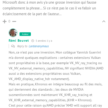
Microsoft donc à mon avis y’a une grosse inversion qui fausse
complètement la phrase… Si ce n’est pas le cas il va falloir un
éclaircissement de la part de l’auteur…
0
Auteur
Rémi Bouvet
5 années il y a
Reply to
Lordanonymous
Non, ce n’est pas une inversion. Mon collègue Yannick Guerrini
m’a donné quelques explications : certaines extensions Vulkan
sont propriétaires à la base, par exemple VK_NV_ray_tracing ou
VK_NV_external_memory_capabilities, NV signifiant NVIDIA (AMD
aussi a des extensions propriétaires sous Vulkan,
VK_AMD_display_native_hdr notamment).
Mais en pratique, Khronos en intègre beaucoup au fil des mois,
qui deviennent des standards ; les deux de NVIDIA
susmentionnées sont maintenant VK_KHR_ray_tracing et
VK_KHR_external_memory_capabilities, (KHR = Khronos).
C’est pour cette raison qu’AMD précise “AMD will support all ray