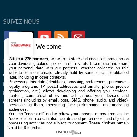
SUIVEZ-NOUS
Facebook
Twitter
Youtube
RSS
Newsletter
Welcome
With our 226
partners
, we wish to store and access information on
ENTREPRISE
À PROPOS
your devices (cookies, pixels in emails, etc.), combine and share
your personal data with our partners, whether collected on this
website or in our emails, already held by some of us, or obtained
Confidentialité et Cookies
Contact
later, including in other contexts.
Processing this data (identifiers, browsing, preferences, purchases,
Mentions légales et CGU
loyalty programs, IP, postal addresses and emails, phone, precise
geolocation, etc.) allows developing and offering you services,
Préférences Cookies
content, commercial offers and ads across your devices and
screens (including by email, post, SMS, phone, audio, and video),
Qui sommes nous
personalising them, measuring their performance, and analysing
audiences.
You can "accept all" and withdraw your consent at any time via the
"cookie" icon
. You can also "set detailed preferences" and object to
processing activities not subject to consent. These choices remain
valid for 6 months.
powered by