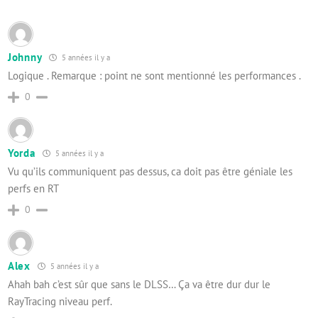
Johnny
5 années il y a
Logique . Remarque : point ne sont mentionné les performances .
0
Yorda
5 années il y a
Vu qu’ils communiquent pas dessus, ca doit pas être géniale les
perfs en RT
0
Alex
5 années il y a
Ahah bah c’est sûr que sans le DLSS… Ça va être dur dur le
RayTracing niveau perf.