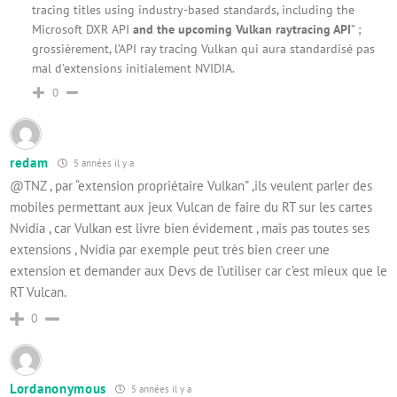
tracing titles using industry-based standards, including the
Microsoft DXR API
and the upcoming Vulkan raytracing API
” ;
grossièrement, l’API ray tracing Vulkan qui aura standardisé pas
mal d’extensions initialement NVIDIA.
0
redam
5 années il y a
@TNZ , par “extension propriétaire Vulkan” ,ils veulent parler des
mobiles permettant aux jeux Vulcan de faire du RT sur les cartes
Nvidia , car Vulkan est livre bien évidement , mais pas toutes ses
extensions , Nvidia par exemple peut très bien creer une
extension et demander aux Devs de l’utiliser car c’est mieux que le
RT Vulcan.
0
Lordanonymous
5 années il y a