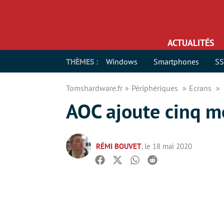
ACTUALITÉS
THÈMES :
Windows
Smartphones
S
Tomshardware.fr
Périphériques
Ecrans
AOC ajoute cinq m
RÉMI BOUVET
, le 18 mai 2020
Facebook
Twitter
Whatsapp
Reddit