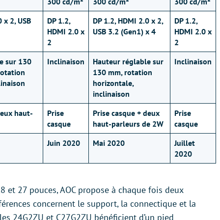
300 cd/m²
300 cd/m²
300 cd/m²
0 x 2, USB
DP 1.2,
DP 1.2, HDMI 2.0 x 2,
DP 1.2,
HDMI 2.0 x
USB 3.2 (Gen1) x 4
HDMI 2.0 x
2
2
e sur 130
Inclinaison
Hauteur réglable sur
Inclinaison
rotation
130 mm, rotation
linaison
horizontale,
inclinaison
deux haut-
Prise
Prise casque + deux
Prise
casque
haut-parleurs de 2W
casque
Juin 2020
Mai 2020
Juillet
2020
,8 et 27 pouces, AOC propose à chaque fois deux
fférences concernent le support, la connectique et la
, les 24G2ZU et C27G2ZU bénéficient d’un pied