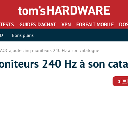
TESTS
GUIDES D’ACHAT
VPN
FORFAIT MOBILE
DOS
SD
Bons plans
AOC ajoute cinq moniteurs 240 Hz à son catalogue
oniteurs 240 Hz à son cat
1