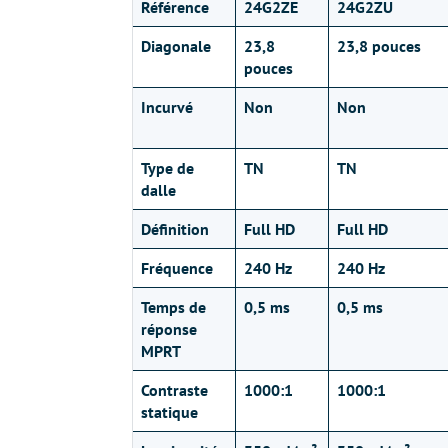
Référence
24G2ZE
24G2ZU
Diagonale
23,8
23,8 pouces
pouces
Incurvé
Non
Non
Type de
TN
TN
dalle
Définition
Full HD
Full HD
Fréquence
240 Hz
240 Hz
Temps de
0,5 ms
0,5 ms
réponse
MPRT
Contraste
1000:1
1000:1
statique