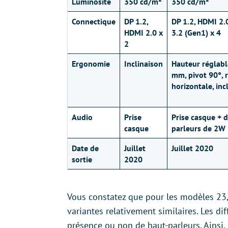
Luminosité
350 cd/m²
350 cd/m²
Connectique
DP 1.2,
DP 1.2, HDMI 2.
HDMI 2.0 x
3.2 (Gen1) x 4
2
Ergonomie
Inclinaison
Hauteur réglabl
mm, pivot 90°, 
horizontale, inc
Audio
Prise
Prise casque + 
casque
parleurs de 2W
Date de
Juillet
Juillet 2020
sortie
2020
Vous constatez que pour les modèles 23
variantes relativement similaires. Les di
présence ou non de haut-parleurs. Ainsi