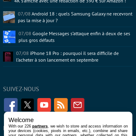
4K s’affiche avec une rédaction de 390 € sur Amazon !
07/08
Android 18 : quels Samsung Galaxy ne recevront
pas la mise à jour ?
07/08
Google Messages s’attaque enfin à deux de ses
plus gros défauts
07/08
iPhone 18 Pro : pourquoi il sera difficile de
l’acheter à son lancement en septembre
SUIVEZ-NOUS
Facebook
Twitter
Youtube
RSS
Newsletter
Welcome
With our 226
partners
, we wish to store and access information on
ENTREPRISE
À PROPOS
your devices (cookies, pixels in emails, etc.), combine and share
your personal data with our partners, whether collected on this