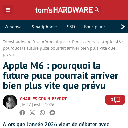
Rechercher
>
Windows
Smartphones
SSD
Bons plans
Tomshardware.fr
Informatique
Processeurs
Apple M6 :
pourquoi la future puce pourrait arriver bien plus vite que
prévu
Apple M6 : pourquoi la
future puce pourrait arriver
bien plus vite que prévu
CHARLES GOUIN-PEYROT
Com
0
, le 27 janvier 2026
Facebook
Twitter
Whatsapp
Reddit
Alors que l’année 2026 vient de débuter avec