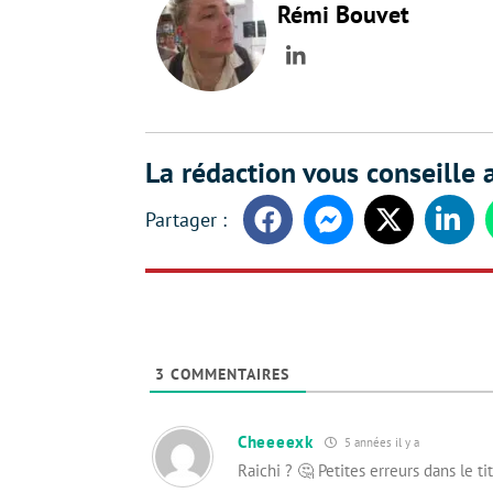
Rémi Bouvet
LinkedIn
La rédaction vous conseille a
Facebook
Messenger
Twitter
Linke
3
COMMENTAIRES
Cheeeexk
5 années il y a
Raichi ? 🤔 Petites erreurs dans le ti