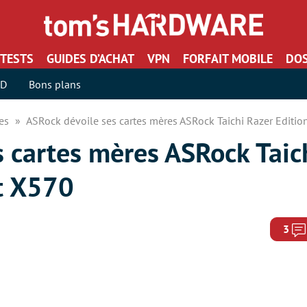
TESTS
GUIDES D’ACHAT
VPN
FORFAIT MOBILE
DOS
SD
Bons plans
res
ASRock dévoile ses cartes mères ASRock Taichi Razer Editi
 cartes mères ASRock Taic
t X570
3