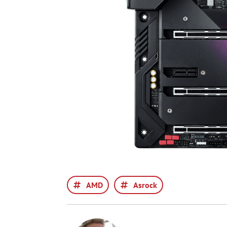
AMD
Asrock