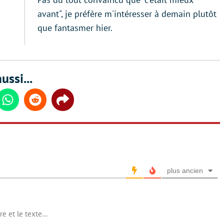
avant", je préfère m'intéresser à demain plutôt
que fantasmer hier.
ussi...
din
Whatsapp
Reddit
Share
plus ancien
tre et le texte…