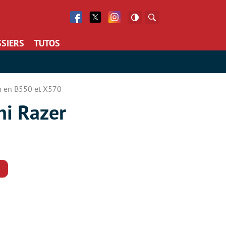
Facebook
Twitter
Facebook
Rechercher
SIERS
TUTOS
on en B550 et X570
hi Razer
Commentaires