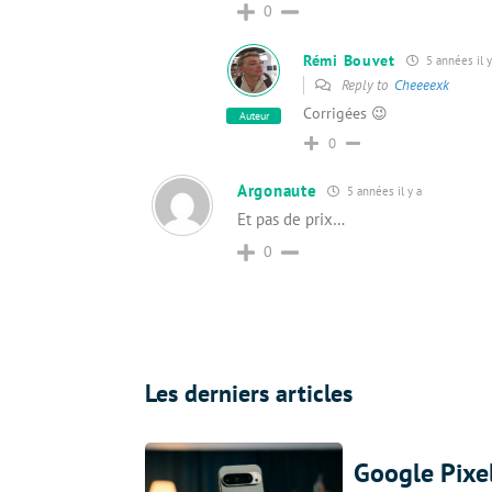
0
Rémi Bouvet
5 années il y
Reply to
Cheeeexk
Corrigées 😉
Auteur
0
Argonaute
5 années il y a
Et pas de prix…
0
Les derniers articles
Google Pixel