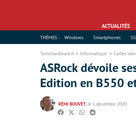
ACTUALITÉS
THÈMES :
Windows
Smartphones
S
Tomshardware.fr
Informatique
Cartes mè
ASRock dévoile ses
Edition en B550 e
RÉMI BOUVET
, le 1 décembre 2020
Facebook
Twitter
Whatsapp
Reddit