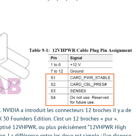
 NVIDIA a introduit les connecteurs 12 broches il y a de
 30 Founders Edition. C’est un 12 broches « pur ».
baptisé 12VHPWR, ou plus précisément “12VHPWR High
on. La différence entre les deux est simple : l’un dispose