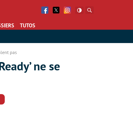
Facebook
Twitter
Facebook
Rechercher
SIERS
TUTOS
alent pas
 Ready’ ne se
Commentaires