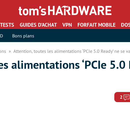
TESTS
GUIDES D’ACHAT
VPN
FORFAIT MOBILE
DOS
SD
Bons plans
ions
Attention, toutes les alimentations ‘PCIe 5.0 Ready’ ne se v
les alimentations ‘PCIe 5.0
2