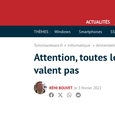
ACTUALITÉS
THÈMES :
Windows
Smartphones
S
Tomshardware.fr
Informatique
Alimentat
Attention, toutes 
valent pas
RÉMI BOUVET
, le 3 février 2022
Facebook
Twitter
Whatsapp
Reddit