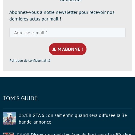
Abonnez-vous à notre newsletter pour recevoir nos
dernières actus par mail !
Adresse
e-
mail
*
Politique de confidentialité
TOM'S GUIDE
06/08
GTA 6 : on sait enfin quand sera diffusée la 3e
bande-annonce
06/08
Disney+ va ravir les fans de foot avec la diffusion