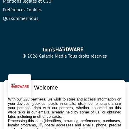
Mentions légales et CGU
Préférences Cookies
Qui sommes nous
© 2026 Galaxie Media Tous droits réservés
Welcome
With our 226
partners
, we wish to store and access information on
your devices (cookies, pixels in emails, etc.), combine and share
your personal data with our partners, whether collected on this
website or in our emails, already held by some of us, or obtained
later, including in other contexts.
Processing this data (identifiers, browsing, preferences, purchases,
loyalty programs, IP, postal addresses and emails, phone, precise