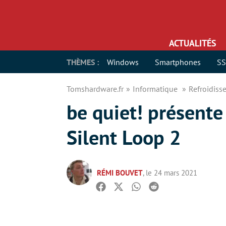
ACTUALITÉS
THÈMES :
Windows
Smartphones
S
Tomshardware.fr
Informatique
Refroidis
be quiet! présente
Silent Loop 2
RÉMI BOUVET
, le 24 mars 2021
Facebook
Twitter
Whatsapp
Reddit