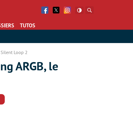
Facebook
Twitter
Facebook
Rechercher
SIERS
TUTOS
 Silent Loop 2
ing ARGB, le
Commentaires