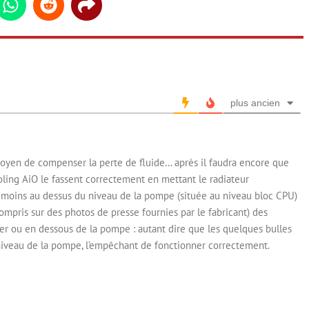
din
Whatsapp
Reddit
Share
plus ancien
moyen de compenser la perte de fluide… après il faudra encore que
ling AiO le fassent correctement en mettant le radiateur
 moins au dessus du niveau de la pompe (située au niveau bloc CPU)
compris sur des photos de presse fournies par le fabricant) des
ier ou en dessous de la pompe : autant dire que les quelques bulles
u niveau de la pompe, l’empêchant de fonctionner correctement.