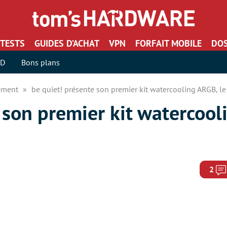
TESTS
GUIDES D’ACHAT
VPN
FORFAIT MOBILE
DOS
SD
Bons plans
sement
be quiet! présente son premier kit watercooling ARGB, le
 son premier kit watercool
2