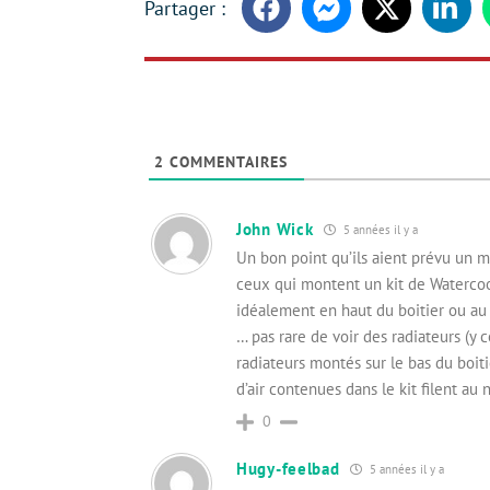
Facebook
Messenger
Twitter
Linke
2
COMMENTAIRES
John Wick
5 années il y a
Un bon point qu’ils aient prévu un 
ceux qui montent un kit de Watercoo
idéalement en haut du boitier ou au
… pas rare de voir des radiateurs (y 
radiateurs montés sur le bas du boit
d’air contenues dans le kit filent a
0
Hugy-feelbad
5 années il y a