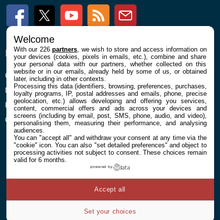
Facebook
Twitter
Youtube
RSS
Newsletter
Welcome
With our 226
partners
, we wish to store and access information on
ENTREPRISE
À PROPOS
your devices (cookies, pixels in emails, etc.), combine and share
your personal data with our partners, whether collected on this
website or in our emails, already held by some of us, or obtained
Confidentialité et Cookies
Contact
later, including in other contexts.
Processing this data (identifiers, browsing, preferences, purchases,
Mentions légales et CGU
loyalty programs, IP, postal addresses and emails, phone, precise
geolocation, etc.) allows developing and offering you services,
Préférences Cookies
content, commercial offers and ads across your devices and
screens (including by email, post, SMS, phone, audio, and video),
Qui sommes nous
personalising them, measuring their performance, and analysing
audiences.
You can "accept all" and withdraw your consent at any time via the
"cookie" icon
. You can also "set detailed preferences" and object to
processing activities not subject to consent. These choices remain
valid for 6 months.
powered by
© 2026 Galaxie Media Tous droits réservés
Accept all
Set your choices