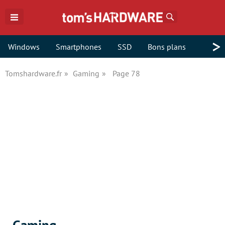
Rechercher
>
Windows
Smartphones
SSD
Bons plans
Tomshardware.fr
Gaming
Page 78