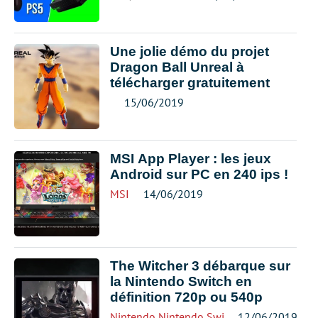
Une jolie démo du projet
Dragon Ball Unreal à
télécharger gratuitement
15/06/2019
MSI App Player : les jeux
Android sur PC en 240 ips !
MSI
14/06/2019
The Witcher 3 débarque sur
la Nintendo Switch en
définition 720p ou 540p
Nintendo
,
Nintendo Switch
12/06/2019
,
The Witcher