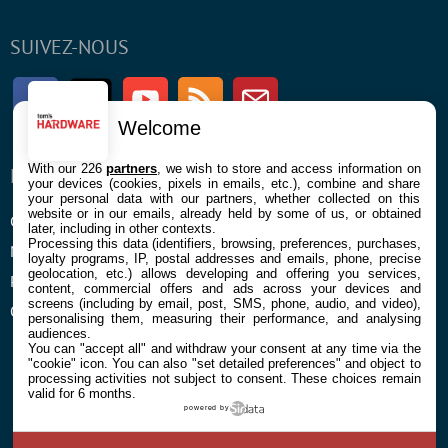
SUIVEZ-NOUS
Facebook
Twitter
Youtube
RSS
Newsletter
Welcome
With our 226
partners
, we wish to store and access information on
ENTREPRISE
À PROPOS
your devices (cookies, pixels in emails, etc.), combine and share
your personal data with our partners, whether collected on this
website or in our emails, already held by some of us, or obtained
Confidentialité et Cookies
Contact
later, including in other contexts.
Processing this data (identifiers, browsing, preferences, purchases,
Mentions légales et CGU
loyalty programs, IP, postal addresses and emails, phone, precise
geolocation, etc.) allows developing and offering you services,
Préférences Cookies
content, commercial offers and ads across your devices and
screens (including by email, post, SMS, phone, audio, and video),
Qui sommes nous
personalising them, measuring their performance, and analysing
audiences.
You can "accept all" and withdraw your consent at any time via the
"cookie" icon
. You can also "set detailed preferences" and object to
processing activities not subject to consent. These choices remain
valid for 6 months.
powered by
© 2026 Galaxie Media Tous droits réservés