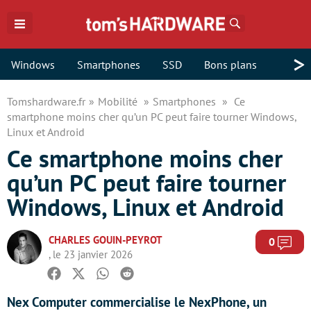
Rechercher
>
Windows
Smartphones
SSD
Bons plans
Tomshardware.fr
Mobilité
Smartphones
Ce
smartphone moins cher qu’un PC peut faire tourner Windows,
Linux et Android
Ce smartphone moins cher
qu’un PC peut faire tourner
Windows, Linux et Android
CHARLES GOUIN-PEYROT
Com
0
, le 23 janvier 2026
Facebook
Twitter
Whatsapp
Reddit
Nex Computer commercialise le NexPhone, un