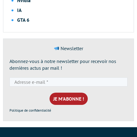
Nvidia
IA
GTA 6
Newsletter
Abonnez-vous à notre newsletter pour recevoir nos
dernières actus par mail !
Adresse
e-
mail
*
Politique de confidentialité