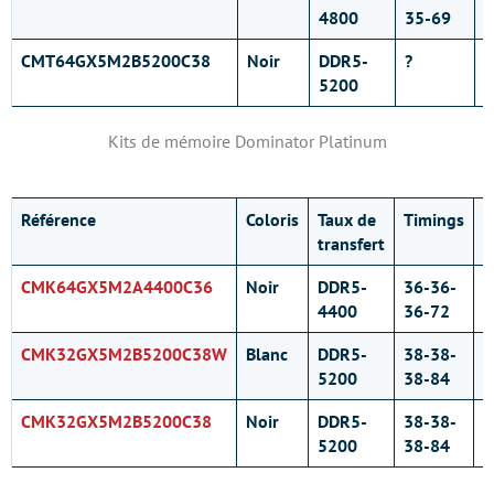
4800
35-69
CMT64GX5M2B5200C38
Noir
DDR5-
?
1
5200
Kits de mémoire Dominator Platinum
Référence
Coloris
Taux de
Timings
T
transfert
(
CMK64GX5M2A4400C36
Noir
DDR5-
36-36-
1
4400
36-72
CMK32GX5M2B5200C38W
Blanc
DDR5-
38-38-
1
5200
38-84
CMK32GX5M2B5200C38
Noir
DDR5-
38-38-
1
5200
38-84