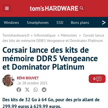
Rechercher
>
Windows
Smartphones
SSD
Bons plans
Tomshardware.fr
Informatique
Mémoires
Corsair lance
des kits de mémoire DDR5 Vengeance et Dominator Platinum
Corsair lance des kits de
mémoire DDR5 Vengeance
et Dominator Platinum
RÉMI BOUVET
Com
0
, le 28 octobre 2021
Facebook
Twitter
Whatsapp
Reddit
Des kits de 32 Go à 64 Go, pour des prix allant de
299,99 euros à 629,99 euros.