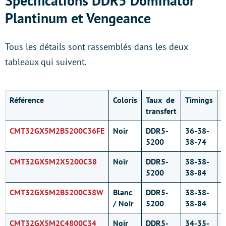
Spécifications DDR5 Dominator
Plantinum et Vengeance
Tous les détails sont rassemblés dans les deux
tableaux qui suivent.
Référence
Coloris
Taux de
Timings
T
transfert
(
CMT32GX5M2B5200C36FE
Noir
DDR5-
36-38-
1
5200
38-74
CMT32GX5M2X5200C38
Noir
DDR5-
38-38-
1
5200
38-84
CMT32GX5M2B5200C38W
Blanc
DDR5-
38-38-
1
/ Noir
5200
38-84
CMT32GX5M2C4800C34
Noir
DDR5-
34-35-
1