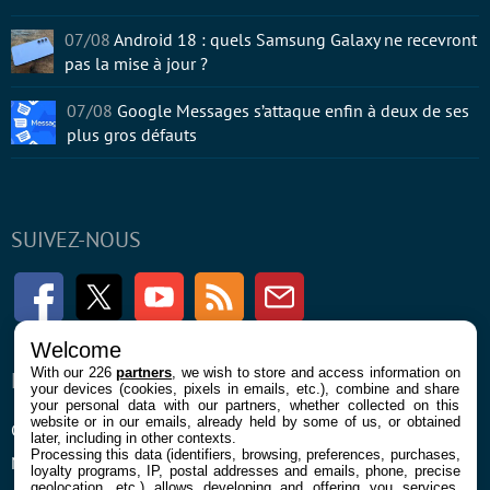
07/08
Android 18 : quels Samsung Galaxy ne recevront
pas la mise à jour ?
07/08
Google Messages s’attaque enfin à deux de ses
plus gros défauts
SUIVEZ-NOUS
Facebook
Twitter
Youtube
RSS
Newsletter
Welcome
With our 226
partners
, we wish to store and access information on
ENTREPRISE
À PROPOS
your devices (cookies, pixels in emails, etc.), combine and share
your personal data with our partners, whether collected on this
website or in our emails, already held by some of us, or obtained
Confidentialité et Cookies
Contact
later, including in other contexts.
Processing this data (identifiers, browsing, preferences, purchases,
Mentions légales et CGU
loyalty programs, IP, postal addresses and emails, phone, precise
geolocation, etc.) allows developing and offering you services,