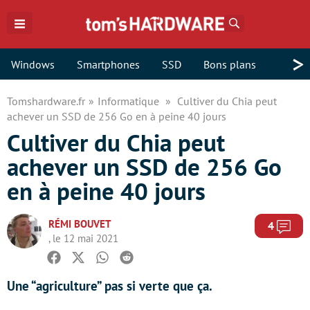
Rechercher
>
Windows
Smartphones
SSD
Bons plans
Tomshardware.fr
Informatique
Cultiver du Chia peut
achever un SSD de 256 Go en à peine 40 jours
Cultiver du Chia peut
achever un SSD de 256 Go
en à peine 40 jours
RÉMI BOUVET
Com
4
, le 12 mai 2021
Facebook
Twitter
Whatsapp
Reddit
Une “agriculture” pas si verte que ça.