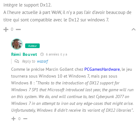
intègre le support Dx12.
A l’heure actuelle à part WoW, il n’y a pas l’air d’avoir beaucoup de
titre qui sont compatible avec le Dx12 sur windows 7.
0
Auteur
Rémi Bouvet
6 années il y a
Reply to
wazarf
Comme le précise Marcin Gollent chez
PCGamesHardware
, le jeu
tournera sous Windows 10 et Windows 7, mais pas sous
Windows 8 :
“Thanks to the introduction of DX12 support for
Windows 7 SP1 that Microsoft introduced last year, the game will run
on this system. We do, and will continue to, test Cyberpunk 2077 on
Windows 7 in an attempt to iron out any edge-cases that might arise.
Unfortunately, Windows 8 didn’t receive its variant of DX12 libraries”
.
0