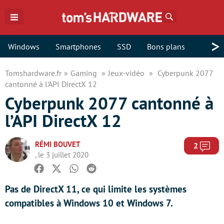
Rechercher
>
Windows
Smartphones
SSD
Bons plans
Tomshardware.fr
Gaming
Jeux-vidéo
Cyberpunk 2077
cantonné à l’API DirectX 12
Cyberpunk 2077 cantonné à
l’API DirectX 12
RÉMI BOUVET
Com
2
, le 3 juillet 2020
Facebook
Twitter
Whatsapp
Reddit
Pas de DirectX 11, ce qui limite les systèmes
compatibles à Windows 10 et Windows 7.