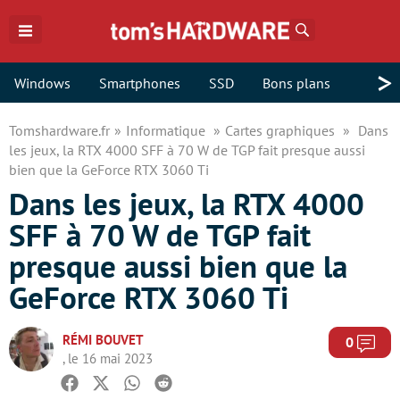
Rechercher
>
Windows
Smartphones
SSD
Bons plans
Tomshardware.fr
Informatique
Cartes graphiques
Dans
les jeux, la RTX 4000 SFF à 70 W de TGP fait presque aussi
bien que la GeForce RTX 3060 Ti
Dans les jeux, la RTX 4000
SFF à 70 W de TGP fait
presque aussi bien que la
GeForce RTX 3060 Ti
RÉMI BOUVET
Com
0
, le 16 mai 2023
Facebook
Twitter
Whatsapp
Reddit