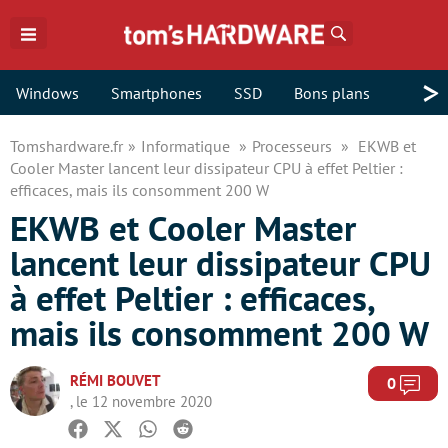
Rechercher
>
Windows
Smartphones
SSD
Bons plans
Tomshardware.fr
Informatique
Processeurs
EKWB et
Cooler Master lancent leur dissipateur CPU à effet Peltier :
efficaces, mais ils consomment 200 W
EKWB et Cooler Master
lancent leur dissipateur CPU
à effet Peltier : efficaces,
mais ils consomment 200 W
RÉMI BOUVET
Com
0
, le 12 novembre 2020
Facebook
Twitter
Whatsapp
Reddit