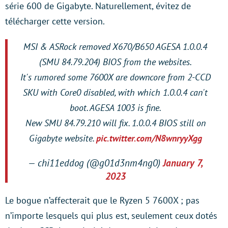
série 600 de Gigabyte. Naturellement, évitez de
télécharger cette version.
MSI & ASRock removed X670/B650 AGESA 1.0.0.4
(SMU 84.79.204) BIOS from the websites.
It's rumored some 7600X are downcore from 2-CCD
SKU with Core0 disabled, with which 1.0.0.4 can't
boot. AGESA 1003 is fine.
New SMU 84.79.210 will fix. 1.0.0.4 BIOS still on
Gigabyte website.
pic.twitter.com/N8wnryyXgg
— chi11eddog (@g01d3nm4ng0)
January 7,
2023
Le bogue n’affecterait que le Ryzen 5 7600X ; pas
n’importe lesquels qui plus est, seulement ceux dotés