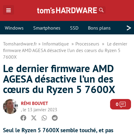
Rechercher
>
Windows
Smartphones
SSD
Bons plans
Tomshardware.fr
Informatique
Processeurs
Le dernier
firmware AMD AGESA désactive l’un des cœurs du Ryzen 5
7600X
Le dernier firmware AMD
AGESA désactive l’un des
cœurs du Ryzen 5 7600X
RÉMI BOUVET
Com
0
, le 13 janvier 2023
Facebook
Twitter
Whatsapp
Reddit
Seul le Ryzen 5 7600X semble touché, et pas