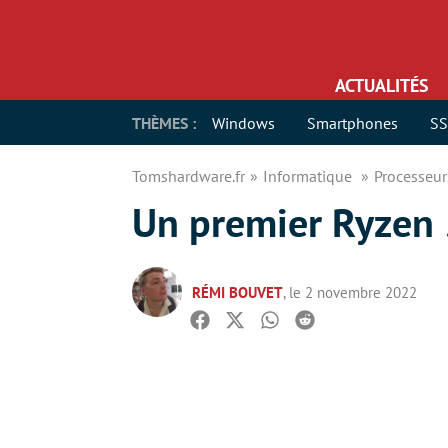
ACTUALITÉS
THÈMES :
Windows
Smartphones
S
Tomshardware.fr
Informatique
Processeu
Un premier Ryzen
RÉMI BOUVET
, le 2 novembre 2022
Facebook
Twitter
Whatsapp
Reddit