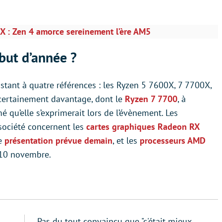
X : Zen 4 amorce sereinement l’ère AM5
but d’année ?
tant à quatre références : les Ryzen 5 7600X, 7 7700X,
certainement davantage, dont le
Ryzen 7 7700
, à
é qu’elle s’exprimerait lors de l’évènement. Les
société concernent les
cartes graphiques Radeon RX
ne
présentation prévue demain
, et les
processeurs AMD
e 10 novembre.
Pas du tout convaincu que "c'était mieux