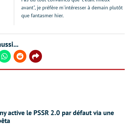
avant", je préfère m'intéresser à demain plutôt
que fantasmer hier.
ussi...
din
Whatsapp
Reddit
Share
ny active le PSSR 2.0 par défaut via une
bêta