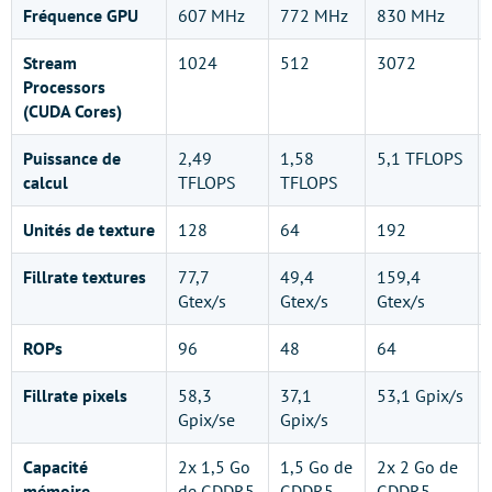
Fréquence GPU
607 MHz
772 MHz
830 MHz
Stream
1024
512
3072
Processors
(CUDA Cores)
Puissance de
2,49
1,58
5,1 TFLOPS
calcul
TFLOPS
TFLOPS
Unités de texture
128
64
192
Fillrate textures
77,7
49,4
159,4
Gtex/s
Gtex/s
Gtex/s
ROPs
96
48
64
Fillrate pixels
58,3
37,1
53,1 Gpix/s
Gpix/se
Gpix/s
Capacité
2x 1,5 Go
1,5 Go de
2x 2 Go de
mémoire
de GDDR5
GDDR5
GDDR5