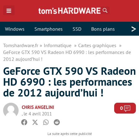
Rechercher
>
Windows
Smartphones
SSD
Bons plans
Tomshardware.fr
Informatique
Cartes graphiques
GeForce GTX 590 VS Radeon HD 6990 : les performances de
2012 aujourd’hui !
GeForce GTX 590 VS Radeon
HD 6990 : les performances
de 2012 aujourd’hui !
CHRIS ANGELINI
Com
0
, le 4 avril 2011
Facebook
Twitter
Whatsapp
Reddit