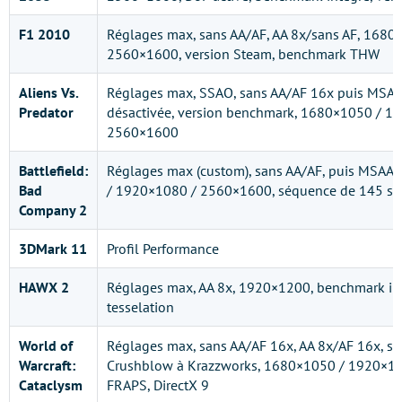
F1 2010
Réglages max, sans AA/AF, AA 8x/sans AF, 168
2560×1600, version Steam, benchmark THW
Aliens Vs.
Réglages max, SSAO, sans AA/AF 16x puis MSAA 
Predator
désactivée, version benchmark, 1680×1050 / 1
2560×1600
Battlefield:
Réglages max (custom), sans AA/AF, puis MSAA
Bad
/ 1920×1080 / 2560×1600, séquence de 145 s
Company 2
3DMark 11
Profil Performance
HAWX 2
Réglages max, AA 8x, 1920×1200, benchmark int
tesselation
World of
Réglages max, sans AA/AF 16x, AA 8x/AF 16x, s
Warcraft:
Crushblow à Krazzworks, 1680×1050 / 1920×1
Cataclysm
FRAPS, DirectX 9