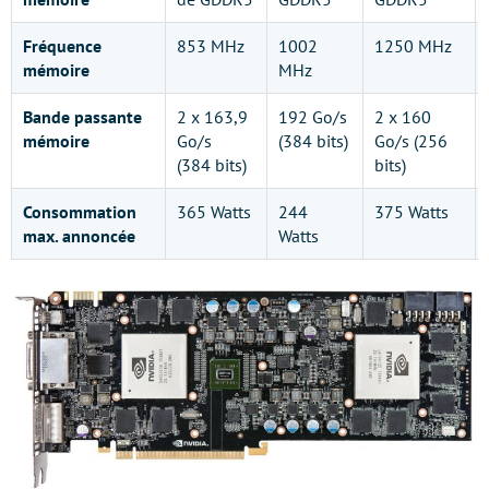
Fréquence
853 MHz
1002
1250 MHz
mémoire
MHz
Bande passante
2 x 163,9
192 Go/s
2 x 160
mémoire
Go/s
(384 bits)
Go/s (256
(384 bits)
bits)
Consommation
365 Watts
244
375 Watts
max. annoncée
Watts