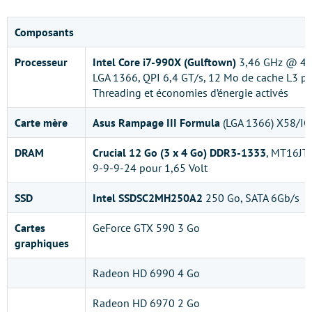
Composants
Processeur
Intel Core i7-990X (Gulftown)
3,46 GHz @ 4 
LGA 1366, QPI 6,4 GT/s, 12 Mo de cache L3 pa
Threading et économies d’énergie activés
Carte mère
Asus Rampage III Formula
(LGA 1366) X58/I
DRAM
Crucial 12 Go (3 x 4 Go) DDR3-1333
, MT16J
9-9-9-24 pour 1,65 Volt
SSD
Intel SSDSC2MH250A2
250 Go, SATA 6Gb/s
Cartes
GeForce GTX 590 3 Go
graphiques
Radeon HD 6990 4 Go
Radeon HD 6970 2 Go