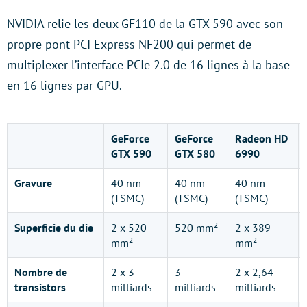
NVIDIA relie les deux GF110 de la GTX 590 avec son
propre pont PCI Express NF200 qui permet de
multiplexer l’interface PCIe 2.0 de 16 lignes à la base
en 16 lignes par GPU.
GeForce
GeForce
Radeon HD
GTX 590
GTX 580
6990
Gravure
40 nm
40 nm
40 nm
(TSMC)
(TSMC)
(TSMC)
Superficie du die
2 x 520
520 mm²
2 x 389
mm²
mm²
Nombre de
2 x 3
3
2 x 2,64
transistors
milliards
milliards
milliards