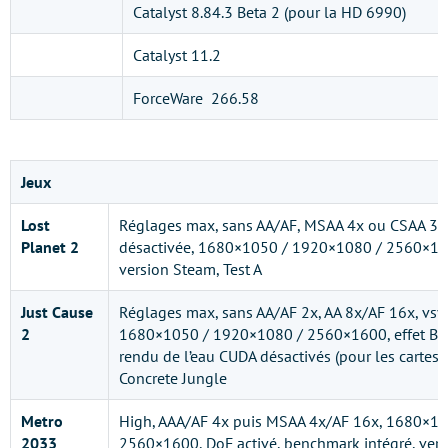
Catalyst 8.84.3 Beta 2 (pour la HD 6990)
Catalyst 11.2
ForceWare 266.58
Jeux
Lost
Réglages max, sans AA/AF, MSAA 4x ou CSAA 32
Planet 2
désactivée, 1680×1050 / 1920×1080 / 2560×160
version Steam, Test A
Just Cause
Réglages max, sans AA/AF 2x, AA 8x/AF 16x, vsy
2
1680×1050 / 1920×1080 / 2560×1600, effet Boke
rendu de l’eau CUDA désactivés (pour les cartes
Concrete Jungle
Metro
High, AAA/AF 4x puis MSAA 4x/AF 16x, 1680×1
2033
2560×1600, DoF activé, benchmark intégré, ver