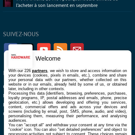
l’acheter à son lancement en septembre
SUIVEZ-NOUS
Facebook
Twitter
Youtube
RSS
Newsletter
Welcome
With our 226
partners
, we wish to store and access information on
ENTREPRISE
À PROPOS
your devices (cookies, pixels in emails, etc.), combine and share
your personal data with our partners, whether collected on this
website or in our emails, already held by some of us, or obtained
Confidentialité et Cookies
Contact
later, including in other contexts.
Processing this data (identifiers, browsing, preferences, purchases,
Mentions légales et CGU
loyalty programs, IP, postal addresses and emails, phone, precise
geolocation, etc.) allows developing and offering you services,
Préférences Cookies
content, commercial offers and ads across your devices and
screens (including by email, post, SMS, phone, audio, and video),
Qui sommes nous
personalising them, measuring their performance, and analysing
audiences.
You can "accept all" and withdraw your consent at any time via the
"cookie" icon
. You can also "set detailed preferences" and object to
processing activities not subject to consent. These choices remain