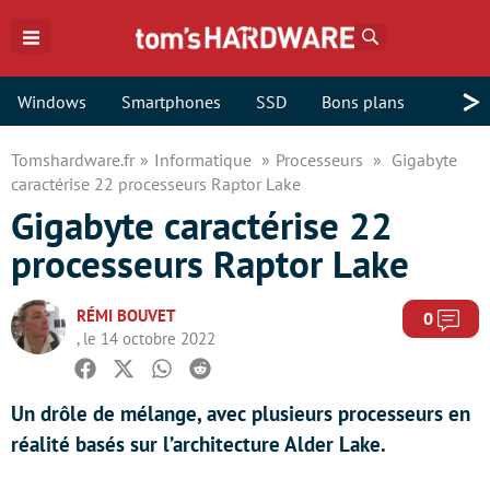
Rechercher
>
Windows
Smartphones
SSD
Bons plans
Tomshardware.fr
Informatique
Processeurs
Gigabyte
caractérise 22 processeurs Raptor Lake
Gigabyte caractérise 22
processeurs Raptor Lake
RÉMI BOUVET
Com
0
, le 14 octobre 2022
Facebook
Twitter
Whatsapp
Reddit
Un drôle de mélange, avec plusieurs processeurs en
réalité basés sur l’architecture Alder Lake.