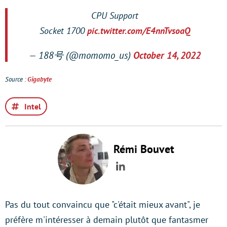
CPU Support
Socket 1700
pic.twitter.com/E4nnTvsoaQ
— 188号 (@momomo_us)
October 14, 2022
Source :
Gigabyte
Intel
Rémi Bouvet
LinkedIn
Pas du tout convaincu que "c'était mieux avant", je
préfère m'intéresser à demain plutôt que fantasmer