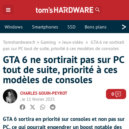
Rechercher
>
Windows
Smartphones
SSD
Bons plans
Tomshardware.fr
Gaming
Jeux-vidéo
GTA 6 ne sortirait
pas sur PC tout de suite, priorité à ces modèles de consoles
GTA 6 ne sortirait pas sur PC
tout de suite, priorité à ces
modèles de consoles
CHARLES GOUIN-PEYROT
Com
0
, le 11 février 2025
Facebook
Twitter
Whatsapp
Reddit
GTA 6 sortira en priorité sur consoles et non pas sur
PC, ce qui pourrait engendrer un boost notable des