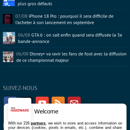
plus gros défauts
07/08
iPhone 18 Pro : pourquoi il sera difficile de
l’acheter à son lancement en septembre
06/08
GTA 6 : on sait enfin quand sera diffusée la 3e
bande-annonce
06/08
Disney+ va ravir les fans de foot avec la diffusion
de ce championnat majeur
SUIVEZ-NOUS
Facebook
Twitter
Youtube
RSS
Newsletter
Welcome
With our 226
partners
, we wish to store and access information on
ENTREPRISE
À PROPOS
your devices (cookies, pixels in emails, etc.), combine and share