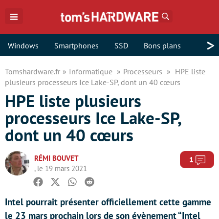
Rechercher
>
Windows
Smartphones
SSD
Bons plans
Tomshardware.fr
Informatique
Processeurs
HPE liste
plusieurs processeurs Ice Lake-SP, dont un 40 cœurs
HPE liste plusieurs
processeurs Ice Lake-SP,
dont un 40 cœurs
RÉMI BOUVET
Com
1
, le 19 mars 2021
Facebook
Twitter
Whatsapp
Reddit
Intel pourrait présenter officiellement cette gamme
le 23 mars prochain lors de son évènement “Intel