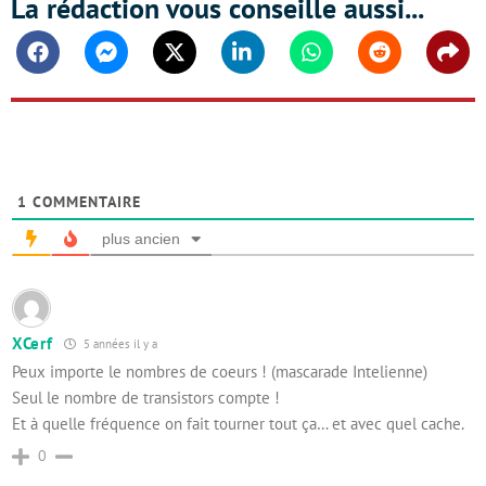
La rédaction vous conseille aussi...
Facebook
Messenger
Twitter
Linkedin
Whatsapp
Reddit
Shar
1
COMMENTAIRE
plus ancien
XCerf
5 années il y a
Peux importe le nombres de coeurs ! (mascarade Intelienne)
Seul le nombre de transistors compte !
Et à quelle fréquence on fait tourner tout ça… et avec quel cache.
0