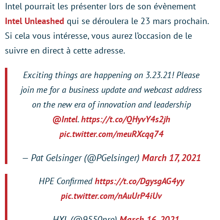
Intel pourrait les présenter lors de son évènement
Intel Unleashed
qui se déroulera le 23 mars prochain.
Si cela vous intéresse, vous aurez l’occasion de le
suivre en direct à cette adresse.
Exciting things are happening on 3.23.21! Please
join me for a business update and webcast address
on the new era of innovation and leadership
@Intel
.
https://t.co/QHyvY4s2jh
pic.twitter.com/meuRXcqq74
— Pat Gelsinger (@PGelsinger)
March 17, 2021
HPE Confirmed
https://t.co/DgysgAG4yy
pic.twitter.com/nAuUrP4iUv
— HXL (@9550pro)
March 16, 2021