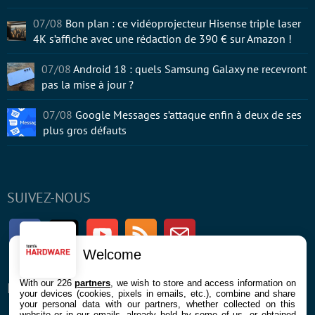
07/08
Bon plan : ce vidéoprojecteur Hisense triple laser
4K s’affiche avec une rédaction de 390 € sur Amazon !
07/08
Android 18 : quels Samsung Galaxy ne recevront
pas la mise à jour ?
07/08
Google Messages s’attaque enfin à deux de ses
plus gros défauts
SUIVEZ-NOUS
Facebook
Twitter
Youtube
RSS
Newsletter
Welcome
With our 226
partners
, we wish to store and access information on
ENTREPRISE
À PROPOS
your devices (cookies, pixels in emails, etc.), combine and share
your personal data with our partners, whether collected on this
website or in our emails, already held by some of us, or obtained