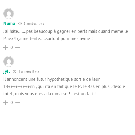
Numa
5 années il y a
J’ai hâte…….pas beaucoup à gagner en perfs mais quand même le
Pciex4 ça me tente…..surtout pour mes nvme !
0
jyll
5 années il y a
il annoncent une futur hypothétique sortie de leur
14+++++++++nn , qui n’a en fait que le PCIe 4.0. en plus , désolé
intel , mais vous etes a la ramasse ! c’est un fait !
0