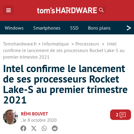
Rechercher
>
Windows
Smartphones
SSD
Bons plans
Tomshardware.fr
Informatique
Processeurs
Intel
confirme le lancement de ses processeurs Rocket Lake-S au
premier trimestre 2021
Intel confirme le lancement
de ses processeurs Rocket
Lake-S au premier trimestre
2021
RÉMI BOUVET
Com
2
, le 8 octobre 2020
Facebook
Twitter
Whatsapp
Reddit