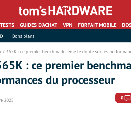
TESTS
GUIDES D’ACHAT
VPN
FORFAIT MOBILE
DOS
SD
Bons plans
ra 7 365K : ce premier benchmark sème le doute sur les performan
 365K : ce premier benchm
formances du processeur
0
re 2025