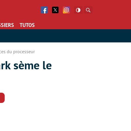
Facebook
Twitter
Facebook
Rechercher
SIERS
TUTOS
ces du processeur
ark sème le
Commentaires