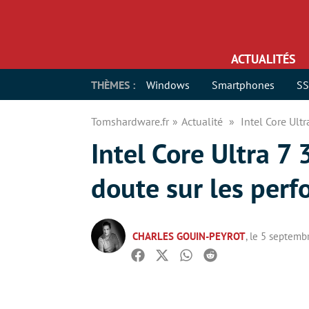
ACTUALITÉS
THÈMES :
Windows
Smartphones
S
Tomshardware.fr
Actualité
Intel Core Ult
Intel Core Ultra 7
doute sur les per
CHARLES GOUIN-PEYROT
, le 5 septemb
Facebook
Twitter
Whatsapp
Reddit