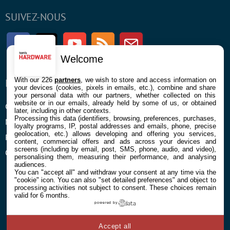
SUIVEZ-NOUS
Facebook
Twitter
Youtube
RSS
Newsletter
Welcome
With our 226
partners
, we wish to store and access information on
ENTREPRISE
À PROPOS
your devices (cookies, pixels in emails, etc.), combine and share
your personal data with our partners, whether collected on this
website or in our emails, already held by some of us, or obtained
Confidentialité et Cookies
Contact
later, including in other contexts.
Processing this data (identifiers, browsing, preferences, purchases,
Mentions légales et CGU
loyalty programs, IP, postal addresses and emails, phone, precise
geolocation, etc.) allows developing and offering you services,
Préférences Cookies
content, commercial offers and ads across your devices and
screens (including by email, post, SMS, phone, audio, and video),
Qui sommes nous
personalising them, measuring their performance, and analysing
audiences.
You can "accept all" and withdraw your consent at any time via the
"cookie" icon
. You can also "set detailed preferences" and object to
processing activities not subject to consent. These choices remain
valid for 6 months.
powered by
© 2026 Galaxie Media Tous droits réservés
Accept all