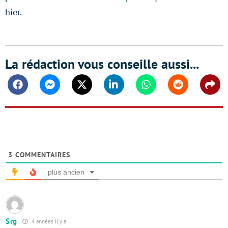
hier.
La rédaction vous conseille aussi...
Facebook
Messenger
Twitter
Linkedin
Whatsapp
Reddit
Shar
3
COMMENTAIRES
plus ancien
Srg
4 années il y a