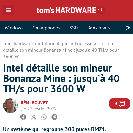
Rechercher
>
Windows
Smartphones
SSD
Bons plans
Tomshardware.fr
Informatique
Processeurs
Intel
détaille son mineur Bonanza Mine : jusqu’à 40 TH/s pour
3600 W
Intel détaille son mineur
Bonanza Mine : jusqu’à 40
TH/s pour 3600 W
RÉMI BOUVET
Com
3
, le 22 février 2022
Facebook
Twitter
Whatsapp
Reddit
Un système qui regroupe 300 puces BMZ1,