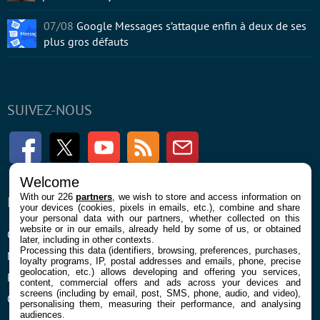
07/08
Google Messages s’attaque enfin à deux de ses
plus gros défauts
SUIVEZ-NOUS
Facebook
Twitter
Youtube
RSS
Newsletter
Welcome
With our 226
partners
, we wish to store and access information on
ENTREPRISE
À PROPOS
your devices (cookies, pixels in emails, etc.), combine and share
your personal data with our partners, whether collected on this
website or in our emails, already held by some of us, or obtained
Confidentialité et Cookies
Contact
later, including in other contexts.
Processing this data (identifiers, browsing, preferences, purchases,
Mentions légales et CGU
loyalty programs, IP, postal addresses and emails, phone, precise
geolocation, etc.) allows developing and offering you services,
Préférences Cookies
content, commercial offers and ads across your devices and
screens (including by email, post, SMS, phone, audio, and video),
Qui sommes nous
personalising them, measuring their performance, and analysing
audiences.