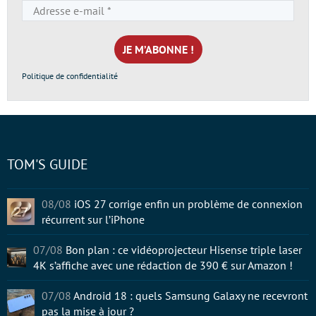
Adresse
e-
mail
*
Politique de confidentialité
TOM'S GUIDE
08/08
iOS 27 corrige enfin un problème de connexion
récurrent sur l’iPhone
07/08
Bon plan : ce vidéoprojecteur Hisense triple laser
4K s’affiche avec une rédaction de 390 € sur Amazon !
07/08
Android 18 : quels Samsung Galaxy ne recevront
pas la mise à jour ?