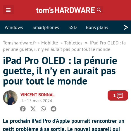
Rechercher
>
Windows
Smartphones
SSD
Bons plans
Tomshardware.fr
Mobilité
Tablettes
iPad Pro OLED : la
pénurie guette, il n’y en aurait pas pour tout le monde
iPad Pro OLED : la pénurie
guette, il n’y en aurait pas
pour tout le monde
VINCENT BONNAL
Com
1
, le 13 mars 2024
Facebook
Twitter
Whatsapp
Reddit
Le prochain iPad Pro d’Apple pourrait rencontrer un
petit problème à sa sortie. Le nouvel appareil qui