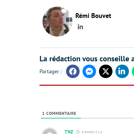
Rémi Bouvet
LinkedIn
La rédaction vous conseille a
Facebook
Messenger
Twitter
Linke
1
COMMENTAIRE
TNZ
4 années il y a