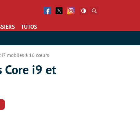
Facebook
Twitter
Facebook
Rechercher
SIERS
TUTOS
t i7 mobiles à 16 cœurs
 Core i9 et
Commentaires