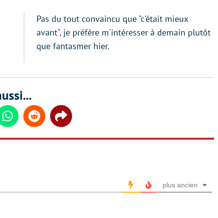
Pas du tout convaincu que "c'était mieux
avant", je préfère m'intéresser à demain plutôt
que fantasmer hier.
ussi...
din
Whatsapp
Reddit
Share
plus ancien