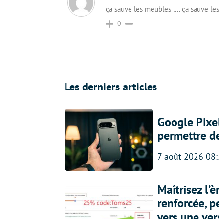
ça sauve les meubles …. ça sauve le
0
Les derniers articles
Google Pixel
permettre d
7 août 2026 08
Maîtrisez l’
renforcée, p
vers une ve