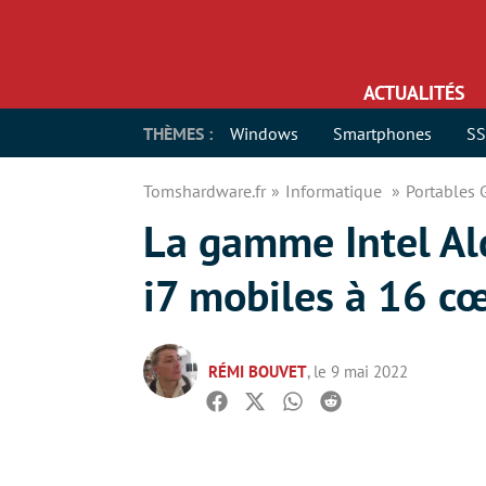
ACTUALITÉS
THÈMES :
Windows
Smartphones
S
Tomshardware.fr
Informatique
Portables
La gamme Intel Ald
i7 mobiles à 16 c
RÉMI BOUVET
, le 9 mai 2022
Facebook
Twitter
Whatsapp
Reddit