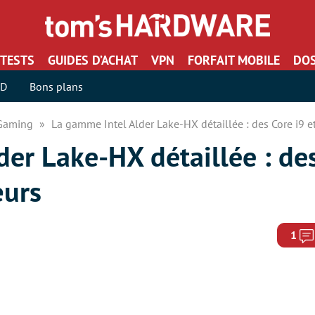
TESTS
GUIDES D’ACHAT
VPN
FORFAIT MOBILE
DOS
SD
Bons plans
 Gaming
La gamme Intel Alder Lake-HX détaillée : des Core i9 e
er Lake-HX détaillée : des
œurs
1