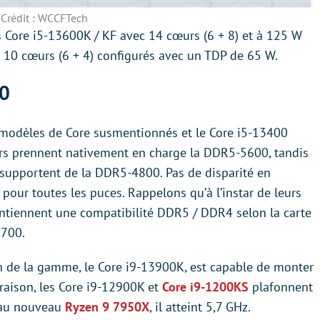
Crédit : WCCFTech
s Core i5-13600K / KF avec 14 cœurs (6 + 8) et à 125 W
à 10 cœurs (6 + 4) configurés avec un TDP de 65 W.
0
is modèles de Core susmentionnés et le Core i5-13400
ers prennent nativement en charge la DDR5-5600, tandis
, supportent de la DDR5-4800. Pas de disparité en
our toutes les puces. Rappelons qu’à l’instar de leurs
intiennent une compatibilité DDR5 / DDR4 selon la carte
1700.
on de la gamme, le Core i9-13900K, est capable de monter
raison, les Core i9-12900K et
Core i9-1200KS
plafonnent
t au nouveau
Ryzen 9 7950X
, il atteint 5,7 GHz.