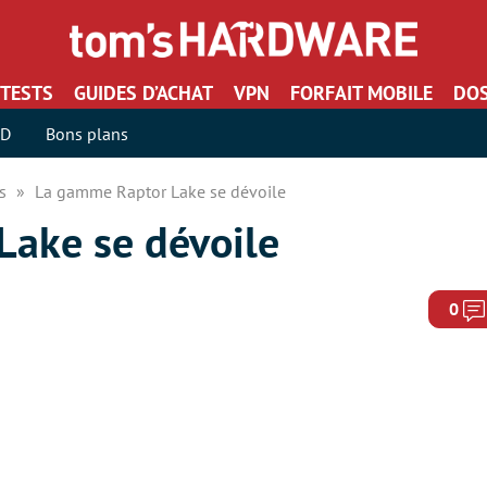
TESTS
GUIDES D’ACHAT
VPN
FORFAIT MOBILE
DOS
SD
Bons plans
rs
La gamme Raptor Lake se dévoile
ake se dévoile
0