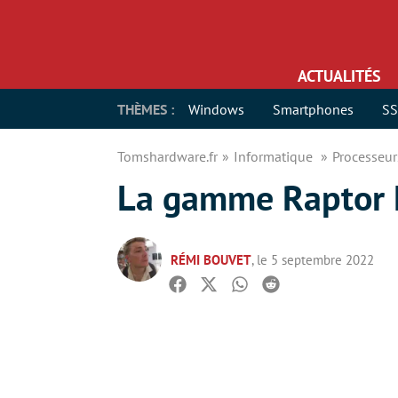
ACTUALITÉS
THÈMES :
Windows
Smartphones
S
Tomshardware.fr
Informatique
Processeu
La gamme Raptor L
RÉMI BOUVET
, le 5 septembre 2022
Facebook
Twitter
Whatsapp
Reddit