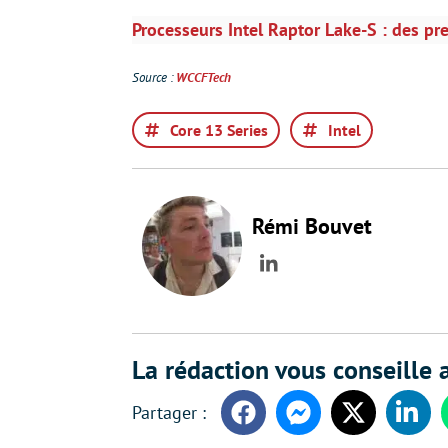
Processeurs Intel Raptor Lake-S : des pre
Source :
WCCFTech
Core 13 Series
Intel
Rémi Bouvet
LinkedIn
La rédaction vous conseille a
Facebook
Messenger
Twitter
Linke