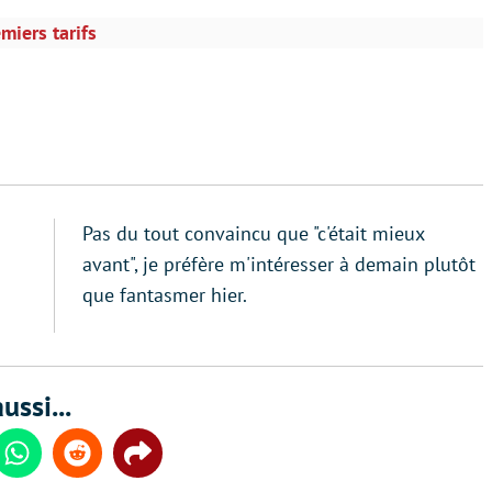
miers tarifs
Pas du tout convaincu que "c'était mieux
avant", je préfère m'intéresser à demain plutôt
que fantasmer hier.
ussi...
din
Whatsapp
Reddit
Share