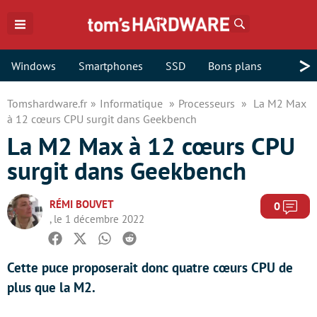
Rechercher
>
Windows
Smartphones
SSD
Bons plans
Tomshardware.fr
Informatique
Processeurs
La M2 Max
à 12 cœurs CPU surgit dans Geekbench
La M2 Max à 12 cœurs CPU
surgit dans Geekbench
RÉMI BOUVET
Com
0
, le 1 décembre 2022
Facebook
Twitter
Whatsapp
Reddit
Cette puce proposerait donc quatre cœurs CPU de
plus que la M2.