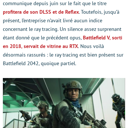
communique depuis juin sur le fait que le titre
profitera de son DLSS et de Reflex
. Toutefois, jusqu’à
présent, l’entreprise n’avait livré aucun indice
concernant le ray tracing. Un silence assez surprenant
étant donné que le précédent opus,
Battlefield V, sorti
en 2018, servait de vitrine au RTX
. Nous voilà
désormais rassurés : le ray tracing est bien présent sur
Battlefield 2042, quoique partiel.