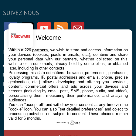
SUIVEZ-NOUS
Facebook
Twitter
Youtube
RSS
Newsletter
Welcome
With our 226
partners
, we wish to store and access information on
ENTREPRISE
À PROPOS
your devices (cookies, pixels in emails, etc.), combine and share
your personal data with our partners, whether collected on this
website or in our emails, already held by some of us, or obtained
Confidentialité et Cookies
Contact
later, including in other contexts.
Processing this data (identifiers, browsing, preferences, purchases,
Mentions légales et CGU
loyalty programs, IP, postal addresses and emails, phone, precise
geolocation, etc.) allows developing and offering you services,
Préférences Cookies
content, commercial offers and ads across your devices and
screens (including by email, post, SMS, phone, audio, and video),
Qui sommes nous
personalising them, measuring their performance, and analysing
audiences.
You can "accept all" and withdraw your consent at any time via the
"cookie" icon
. You can also "set detailed preferences" and object to
processing activities not subject to consent. These choices remain
valid for 6 months.
powered by
© 2026 Galaxie Media Tous droits réservés