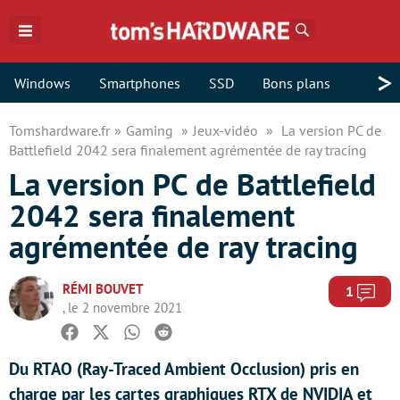
Rechercher
>
Windows
Smartphones
SSD
Bons plans
Tomshardware.fr
Gaming
Jeux-vidéo
La version PC de
Battlefield 2042 sera finalement agrémentée de ray tracing
La version PC de Battlefield
2042 sera finalement
agrémentée de ray tracing
RÉMI BOUVET
Com
1
, le 2 novembre 2021
Facebook
Twitter
Whatsapp
Reddit
Du RTAO (Ray-Traced Ambient Occlusion) pris en
charge par les cartes graphiques RTX de NVIDIA et