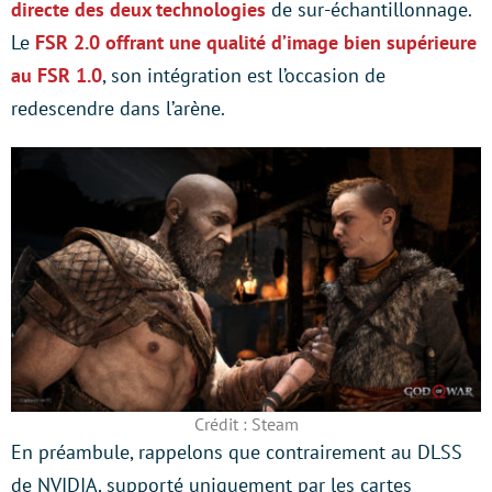
directe des deux technologies
de sur-échantillonnage.
Le
FSR 2.0 offrant une qualité d’image bien supérieure
au FSR 1.0
, son intégration est l’occasion de
redescendre dans l’arène.
Crédit : Steam
En préambule, rappelons que contrairement au DLSS
de NVIDIA, supporté uniquement par les cartes