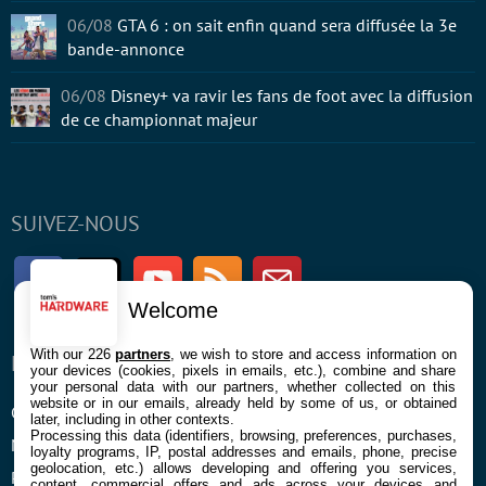
06/08
GTA 6 : on sait enfin quand sera diffusée la 3e
bande-annonce
06/08
Disney+ va ravir les fans de foot avec la diffusion
de ce championnat majeur
SUIVEZ-NOUS
Facebook
Twitter
Youtube
RSS
Newsletter
Welcome
With our 226
partners
, we wish to store and access information on
ENTREPRISE
À PROPOS
your devices (cookies, pixels in emails, etc.), combine and share
your personal data with our partners, whether collected on this
website or in our emails, already held by some of us, or obtained
Confidentialité et Cookies
Contact
later, including in other contexts.
Processing this data (identifiers, browsing, preferences, purchases,
Mentions légales et CGU
loyalty programs, IP, postal addresses and emails, phone, precise
geolocation, etc.) allows developing and offering you services,
Préférences Cookies
content, commercial offers and ads across your devices and