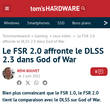
Rechercher
>
Windows
Smartphones
SSD
Bons plans
Tomshardware.fr
Gaming
Jeux-vidéo
Le FSR 2.0
affronte le DLSS 2.3 dans God of War
Le FSR 2.0 affronte le DLSS
2.3 dans God of War
RÉMI BOUVET
Com
0
, le 2 juin 2022
Facebook
Twitter
Whatsapp
Reddit
Bien plus convaincant que le FSR 1.0, le FSR 2.0
tient la comparaison avec le DLSS sur God of War.