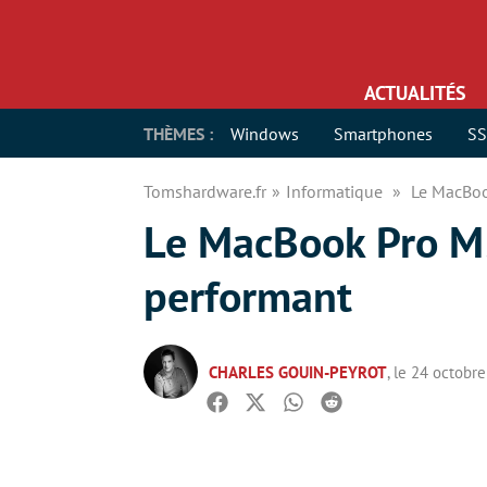
ACTUALITÉS
THÈMES :
Windows
Smartphones
S
Tomshardware.fr
Informatique
Le MacBoo
Le MacBook Pro M5
performant
CHARLES GOUIN-PEYROT
, le 24 octobr
Facebook
Twitter
Whatsapp
Reddit