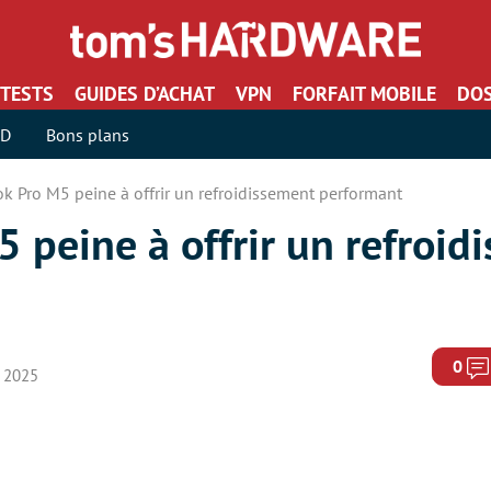
TESTS
GUIDES D’ACHAT
VPN
FORFAIT MOBILE
DOS
SD
Bons plans
k Pro M5 peine à offrir un refroidissement performant
 peine à offrir un refroid
0
e 2025