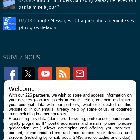
pas la mise à jour ?
07/08
Google Messages s’attaque enfin à deux de ses
plus gros défauts
SUIVEZ-NOUS
Facebook
Twitter
Youtube
RSS
Newsletter
Welcome
With our 226
partners
, we wish to store and access information on
ENTREPRISE
À PROPOS
your devices (cookies, pixels in emails, etc.), combine and share
your personal data with our partners, whether collected on this
website or in our emails, already held by some of us, or obtained
Confidentialité et Cookies
Contact
later, including in other contexts.
Processing this data (identifiers, browsing, preferences, purchases,
Mentions légales et CGU
loyalty programs, IP, postal addresses and emails, phone, precise
geolocation, etc.) allows developing and offering you services,
Préférences Cookies
content, commercial offers and ads across your devices and
screens (including by email, post, SMS, phone, audio, and video),
Qui sommes nous