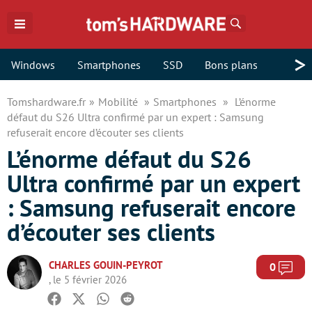
Rechercher
>
Windows
Smartphones
SSD
Bons plans
Tomshardware.fr
Mobilité
Smartphones
L’énorme
défaut du S26 Ultra confirmé par un expert : Samsung
refuserait encore d’écouter ses clients
L’énorme défaut du S26
Ultra confirmé par un expert
: Samsung refuserait encore
d’écouter ses clients
CHARLES GOUIN-PEYROT
Com
0
, le 5 février 2026
Facebook
Twitter
Whatsapp
Reddit