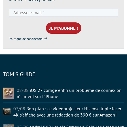
Adresse
e-
mail
*
Politique de confidentialité
TOM'S GUIDE
08/08
iOS 27 corrige enfin un problème de connexion
récurrent sur l’iPhone
07/08
Bon plan : ce vidéoprojecteur Hisense triple laser
4K s’affiche avec une rédaction de 390 € sur Amazon !
07/08
Android 18 : quels Samsung Galaxy ne recevront