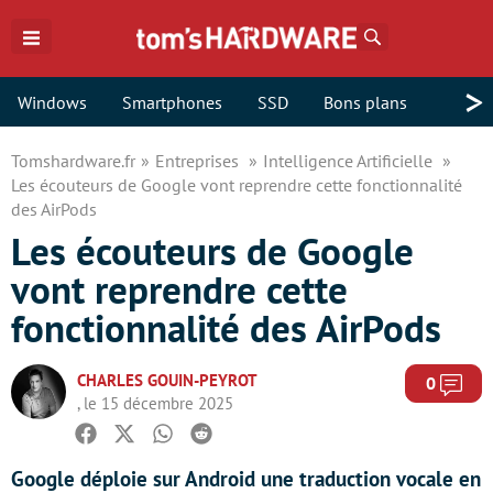
Rechercher
>
Windows
Smartphones
SSD
Bons plans
Tomshardware.fr
Entreprises
Intelligence Artificielle
Les écouteurs de Google vont reprendre cette fonctionnalité
des AirPods
Les écouteurs de Google
vont reprendre cette
fonctionnalité des AirPods
CHARLES GOUIN-PEYROT
Com
0
, le 15 décembre 2025
Facebook
Twitter
Whatsapp
Reddit
Google déploie sur Android une traduction vocale en