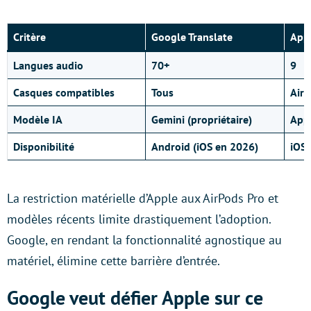
Critère
Google Translate
App
Langues audio
70+
9
Casques compatibles
Tous
AirP
Modèle IA
Gemini (propriétaire)
Appl
Disponibilité
Android (iOS en 2026)
iOS 
La restriction matérielle d’Apple aux AirPods Pro et
modèles récents limite drastiquement l’adoption.
Google, en rendant la fonctionnalité agnostique au
matériel, élimine cette barrière d’entrée.
Google veut défier Apple sur ce