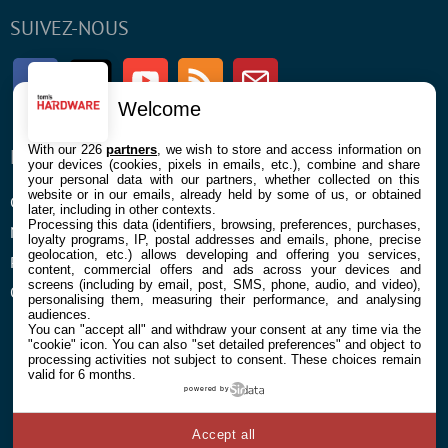
SUIVEZ-NOUS
Facebook
Twitter
Youtube
RSS
Newsletter
Welcome
With our 226
partners
, we wish to store and access information on
ENTREPRISE
À PROPOS
your devices (cookies, pixels in emails, etc.), combine and share
your personal data with our partners, whether collected on this
website or in our emails, already held by some of us, or obtained
Confidentialité et Cookies
Contact
later, including in other contexts.
Processing this data (identifiers, browsing, preferences, purchases,
Mentions légales et CGU
loyalty programs, IP, postal addresses and emails, phone, precise
geolocation, etc.) allows developing and offering you services,
Préférences Cookies
content, commercial offers and ads across your devices and
screens (including by email, post, SMS, phone, audio, and video),
Qui sommes nous
personalising them, measuring their performance, and analysing
audiences.
You can "accept all" and withdraw your consent at any time via the
"cookie" icon
. You can also "set detailed preferences" and object to
processing activities not subject to consent. These choices remain
valid for 6 months.
powered by
© 2026 Galaxie Media Tous droits réservés
Accept all