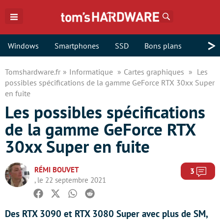
Rechercher
>
Windows
Smartphones
SSD
Bons plans
Tomshardware.fr
Informatique
Cartes graphiques
Les
possibles spécifications de la gamme GeForce RTX 30xx Super
en fuite
Les possibles spécifications
de la gamme GeForce RTX
30xx Super en fuite
RÉMI BOUVET
Com
3
, le 22 septembre 2021
Facebook
Twitter
Whatsapp
Reddit
Des RTX 3090 et RTX 3080 Super avec plus de SM,