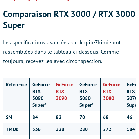
Comparaison RTX 3000 / RTX 3000
Super
Les spécifications avancées par kopite7kimi sont
rassemblées dans le tableau ci-dessous. Comme
toujours, recevez-les avec circonspection.
Référence
GeForce
GeForce
GeForce
GeForce
GeFor
RTX
RTX
RTX
RTX
RTX
3090
3090
3080
3080
3070
Super*
Super*
Super
SM
84
82
70
68
46
TMUs
336
328
280
272
184