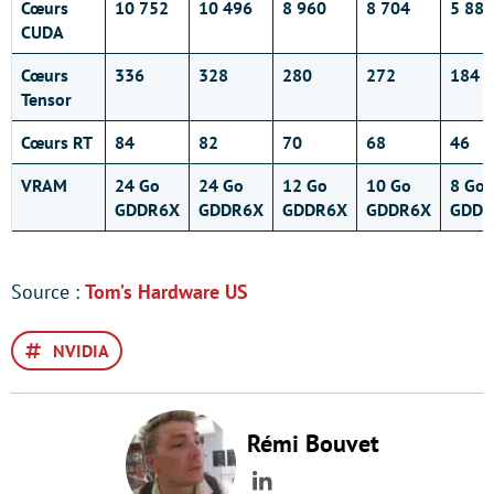
Cœurs
10 752
10 496
8 960
8 704
5 888
CUDA
Cœurs
336
328
280
272
184
Tensor
Cœurs RT
84
82
70
68
46
VRAM
24 Go
24 Go
12 Go
10 Go
8 Go
GDDR6X
GDDR6X
GDDR6X
GDDR6X
GDDR
Source :
Tom’s Hardware US
NVIDIA
Rémi Bouvet