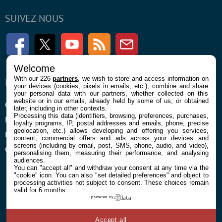
SUIVEZ-NOUS
Facebook
Twitter
Youtube
RSS
Newsletter
Welcome
With our 226
partners
, we wish to store and access information on
ENTREPRISE
À PROPOS
your devices (cookies, pixels in emails, etc.), combine and share
your personal data with our partners, whether collected on this
website or in our emails, already held by some of us, or obtained
Confidentialité et Cookies
Contact
later, including in other contexts.
Processing this data (identifiers, browsing, preferences, purchases,
Mentions légales et CGU
loyalty programs, IP, postal addresses and emails, phone, precise
geolocation, etc.) allows developing and offering you services,
Préférences Cookies
content, commercial offers and ads across your devices and
screens (including by email, post, SMS, phone, audio, and video),
Qui sommes nous
personalising them, measuring their performance, and analysing
audiences.
You can "accept all" and withdraw your consent at any time via the
"cookie" icon
. You can also "set detailed preferences" and object to
processing activities not subject to consent. These choices remain
valid for 6 months.
powered by
© 2026 Galaxie Media Tous droits réservés
Accept all