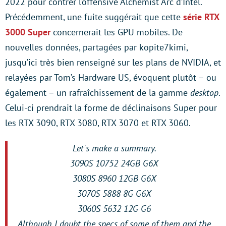
2022 pour contrer l’offensive Alchemist Arc d’Intel.
Précédemment, une fuite suggérait que cette
série RTX
3000 Super
concernerait les GPU mobiles. De
nouvelles données, partagées par kopite7kimi,
jusqu’ici très bien renseigné sur les plans de NVIDIA, et
relayées par Tom’s Hardware US, évoquent plutôt – ou
également – un rafraîchissement de la gamme
desktop
.
Celui-ci prendrait la forme de déclinaisons Super pour
les RTX 3090, RTX 3080, RTX 3070 et RTX 3060.
Let's make a summary.
3090S 10752 24GB G6X
3080S 8960 12GB G6X
3070S 5888 8G G6X
3060S 5632 12G G6
Although I doubt the specs of some of them and the