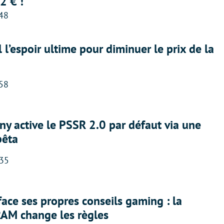
2 € !
:48
l l’espoir ultime pour diminuer le prix de la
:58
ny active le PSSR 2.0 par défaut via une
bêta
:35
face ses propres conseils gaming : la
RAM change les règles