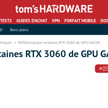
TESTS
GUIDES D’ACHAT
VPN
FORFAIT MOBILE
DOS
SD
Bons plans
aphiques
NVIDIA équipe certaines RTX 3060 de GPU GA104
rtaines RTX 3060 de GPU 
0