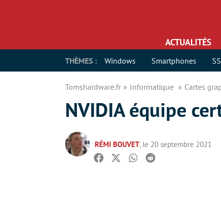
ACTUALITÉS
THÈMES :
Windows
Smartphones
S
Tomshardware.fr
Informatique
Cartes gr
NVIDIA équipe ce
RÉMI BOUVET
, le 20 septembre 2021
Facebook
Twitter
Whatsapp
Reddit