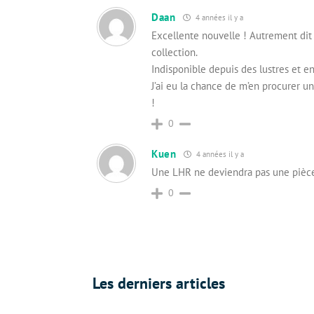
Daan
4 années il y a
Excellente nouvelle ! Autrement di
collection.
Indisponible depuis des lustres et e
J’ai eu la chance de m’en procurer u
!
0
Kuen
4 années il y a
Une LHR ne deviendra pas une pièce
0
Les derniers articles