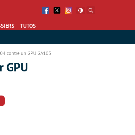
Facebook
Twitter
Facebook
Rechercher
SIERS
TUTOS
A104 contre un GPU GA103
ur GPU
Commentaires