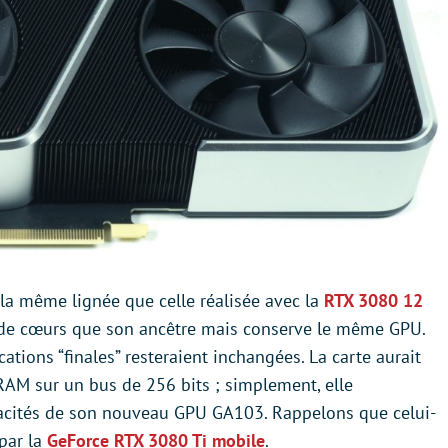
s la même lignée que celle réalisée avec la
RTX 3080 12
t de cœurs que son ancêtre mais conserve le même GPU.
cations “finales” resteraient inchangées. La carte aurait
AM sur un bus de 256 bits ; simplement, elle
apacités de son nouveau GPU GA103. Rappelons que celui-
 par la
GeForce RTX 3080 Ti mobile
.