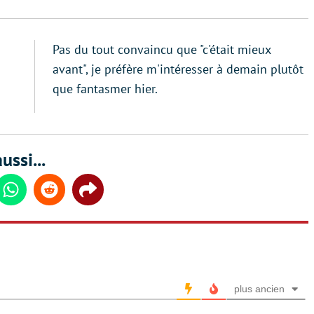
Pas du tout convaincu que "c'était mieux
avant", je préfère m'intéresser à demain plutôt
que fantasmer hier.
ussi...
din
Whatsapp
Reddit
Share
plus ancien