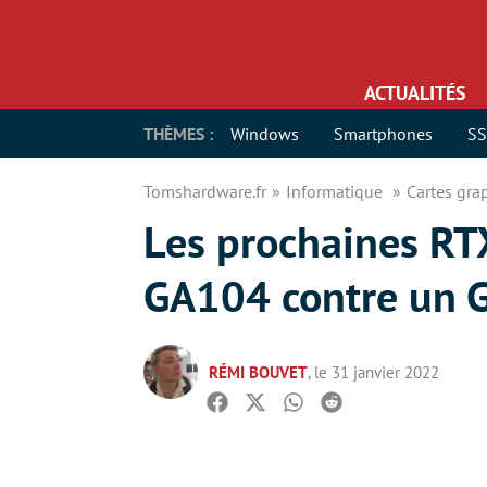
ACTUALITÉS
THÈMES :
Windows
Smartphones
S
Tomshardware.fr
Informatique
Cartes gr
Les prochaines RT
GA104 contre un
RÉMI BOUVET
, le 31 janvier 2022
Facebook
Twitter
Whatsapp
Reddit