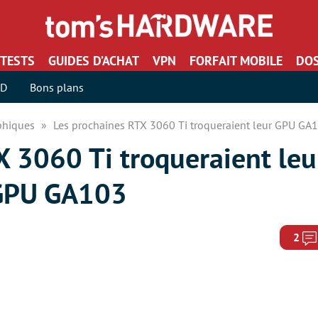
TESTS
GUIDES D’ACHAT
VPN
FORFAIT MOBILE
DOS
SD
Bons plans
aphiques
Les prochaines RTX 3060 Ti troqueraient leur GPU G
X 3060 Ti troqueraient le
 GPU GA103
2